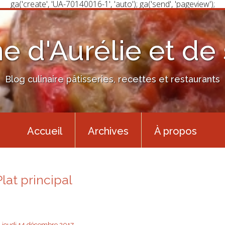
ga('create', 'UA-70140016-1', 'auto'); ga('send', 'pageview');
ne d'Aurélie et de
Blog culinaire pâtisseries, recettes et restaurants
Accueil
Archives
À propos
Plat principal
jeudi 14
décembre 2017