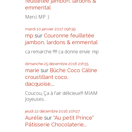
feuilletée jambon, lardons &
emmental
Merci MP :)
mardi 10
janvier 2017
09h39
mp
sur
Couronne feuilletée
jambon, lardons & emmental
ca remarche !!!!! ca donne envie. mp
dimanche 25
décembre 2016
21h35
marie
sur
Bûche Coco Câline
croustillant coco,
dacquoise,...
Coucou, Ça à l'air délicieux!!! MIAM
Joyeuses...
jeudi 22
décembre 2016
20h27
Aurélie
sur
"Au petit Prince"
Pâtisserie Chocolaterie...