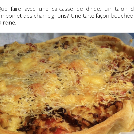
ue faire avec une carcasse de dinde, un talon 
ambon et des champignons? Une tarte façon bouchée
a reine.