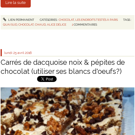
Lire la suite
LIEN PERMANENT
CATÉGORIES :
CHOCOLAT
,
LES ENDROITS TESTÉS À PARIS
TAGS :
QUAI SUD
,
CHOCOLAT
,
CHAUD
,
ALICE DÉLICE
2
COMMENTAIRES
lundi 25
avril 2016
Carrés de dacquoise noix & pépites de
chocolat (utiliser ses blancs d'oeufs?)