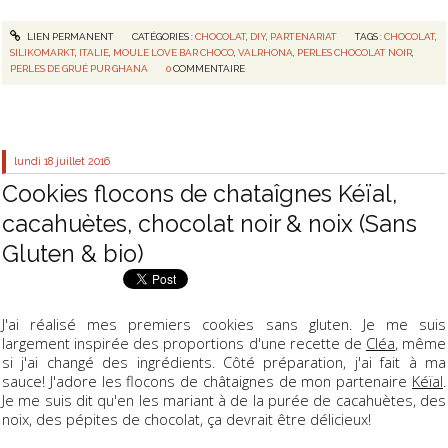
LIEN PERMANENT
CATÉGORIES :
CHOCOLAT
,
DIY
,
PARTENARIAT
TAGS :
CHOCOLAT
,
SILIKOMARKT
,
ITALIE
,
MOULE LOVE BAR CHOCO
,
VALRHONA
,
PERLES CHOCOLAT NOIR
,
PERLES DE GRUÉ PUR GHANA
0
COMMENTAIRE
lundi 18
juillet 2016
Cookies flocons de chataîgnes Kéïal,
cacahuètes, chocolat noir & noix (Sans
Gluten & bio)
J'ai réalisé mes premiers cookies sans gluten. Je me suis
largement inspirée des proportions d'une recette de
Cléa
, même
si j'ai changé des ingrédients. Côté préparation, j'ai fait à ma
sauce! J'adore les flocons de châtaignes de mon partenaire
Kéïal
.
Je me suis dit qu'en les mariant à de la purée de cacahuètes, des
noix, des pépites de chocolat, ça devrait être délicieux!