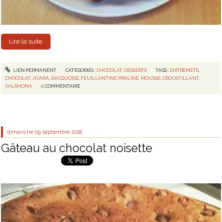
Lire la suite
LIEN PERMANENT
CATÉGORIES :
CHOCOLAT
,
DESSERTS
TAGS :
ENTREMETS
,
CHOCOLAT
,
JIVARA
,
DACQUOISE
,
FEUILLANTINE PRALINÉ
,
MOUSSE
,
CROUSTILLANT
,
VALRHONA
0
COMMENTAIRE
dimanche 09
septembre 2018
Gâteau au chocolat noisette