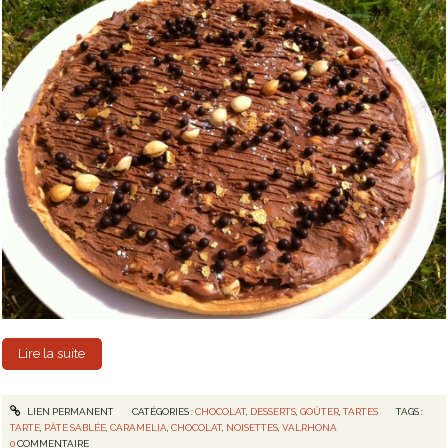
Lire la suite
LIEN PERMANENT
CATÉGORIES :
CHOCOLAT
,
DESSERTS
,
GOÛTER
,
TARTES
TAGS :
TARTE
,
PÂTE SABLÉE
,
CARAMELIA
,
CHOCOLAT
,
NOISETTES
,
VALRHONA
0
COMMENTAIRE