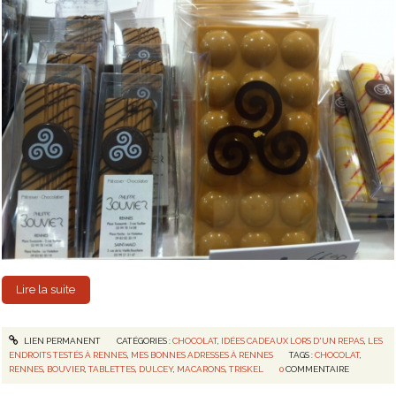
Lire la suite
LIEN PERMANENT
CATÉGORIES :
CHOCOLAT
,
IDÉES CADEAUX LORS D'UN REPAS
,
LES
ENDROITS TESTÉS À RENNES
,
MES BONNES ADRESSES À RENNES
TAGS :
CHOCOLAT
,
RENNES
,
BOUVIER
,
TABLETTES
,
DULCEY
,
MACARONS
,
TRISKEL
0
COMMENTAIRE