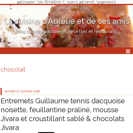
ga('create', 'UA-70140016-1', 'auto'); ga('send', 'pageview');
La cuisine d'Aurélie et de ses amis
Blog culinaire pâtisseries, recettes et restaurants
chocolat
samedi 27
octobre 2018
Entremets Guillaume tennis dacquoise
noisette, feuillantine praliné, mousse
Jivara et croustillant sablé & chocolats
Jivara