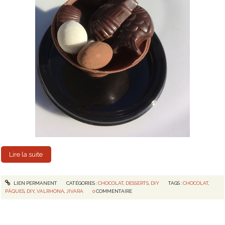
Lire la suite
LIEN PERMANENT
CATÉGORIES :
CHOCOLAT
,
DESSERTS
,
DIY
TAGS :
CHOCOLAT
,
PÂQUES
,
DIY
,
VALRHONA
,
JIVARA
0
COMMENTAIRE