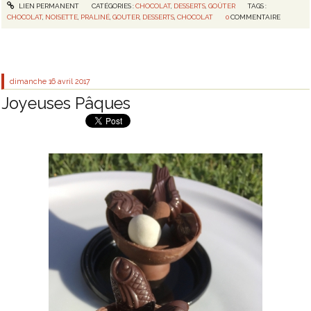
LIEN PERMANENT
CATÉGORIES :
CHOCOLAT
,
DESSERTS
,
GOÛTER
TAGS :
CHOCOLAT
,
NOISETTE
,
PRALINÉ
,
GOUTER
,
DESSERTS
,
CHOCOLAT
0
COMMENTAIRE
dimanche 16
avril 2017
Joyeuses Pâques