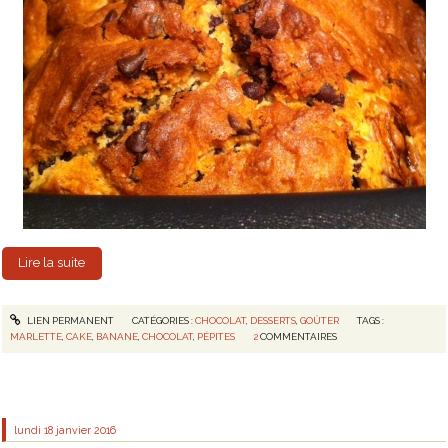
Lire la suite
LIEN PERMANENT
CATÉGORIES :
CHOCOLAT
,
DESSERTS
,
GOÛTER
TAGS :
MARLETTE
,
CAKE
,
BANANE
,
CHOCOLAT
,
PÉPITES
2
COMMENTAIRES
lundi 18
janvier 2016