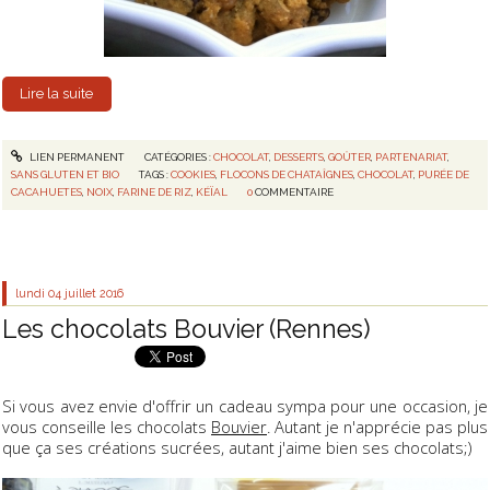
Lire la suite
LIEN PERMANENT
CATÉGORIES :
CHOCOLAT
,
DESSERTS
,
GOÛTER
,
PARTENARIAT
,
SANS GLUTEN ET BIO
TAGS :
COOKIES
,
FLOCONS DE CHATAÎGNES
,
CHOCOLAT
,
PURÉE DE
CACAHUETES
,
NOIX
,
FARINE DE RIZ
,
KÉÏAL
0
COMMENTAIRE
lundi 04
juillet 2016
Les chocolats Bouvier (Rennes)
Si vous avez envie d'offrir un cadeau sympa pour une occasion, je
vous conseille les chocolats
Bouvier
. Autant je n'apprécie pas plus
que ça ses créations sucrées, autant j'aime bien ses chocolats;)