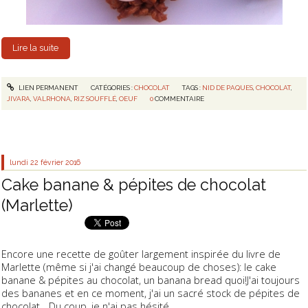
Lire la suite
LIEN PERMANENT
CATÉGORIES :
CHOCOLAT
TAGS :
NID DE PAQUES
,
CHOCOLAT
,
JIVARA
,
VALRHONA
,
RIZ SOUFFLÉ
,
OEUF
0
COMMENTAIRE
lundi 22
février 2016
Cake banane & pépites de chocolat
(Marlette)
Encore une recette de goûter largement inspirée du livre de
Marlette (même si j'ai changé beaucoup de choses): le cake
banane & pépites au chocolat, un banana bread quoi!J'ai toujours
des bananes et en ce moment, j'ai un sacré stock de pépites de
chocolat... Du coup, je n'ai pas hésité.