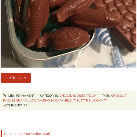
Lire la suite
LIEN PERMANENT
CATÉGORIES :
CHOCOLAT
,
DESSERTS
,
DIY
TAGS :
CHOCOLAT
,
PÂQUES
,
CHAMALLOW
,
VALRHONA
,
CARAMELO
,
TABLETTE
,
SILIKOMART
0
COMMENTAIRE
dimanche 27
novembre 2016