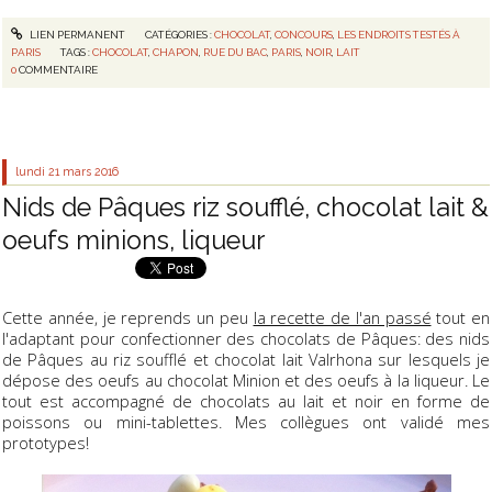
LIEN PERMANENT
CATÉGORIES :
CHOCOLAT
,
CONCOURS
,
LES ENDROITS TESTÉS À
PARIS
TAGS :
CHOCOLAT
,
CHAPON
,
RUE DU BAC
,
PARIS
,
NOIR
,
LAIT
0
COMMENTAIRE
lundi 21
mars 2016
Nids de Pâques riz soufflé, chocolat lait &
oeufs minions, liqueur
Cette année, je reprends un peu
la recette de l'an passé
tout en
l'adaptant pour confectionner des chocolats de Pâques: des nids
de Pâques au riz soufflé et chocolat lait Valrhona sur lesquels je
dépose des oeufs au chocolat Minion et des oeufs à la liqueur. Le
tout est accompagné de chocolats au lait et noir en forme de
poissons ou mini-tablettes. Mes collègues ont validé mes
prototypes!