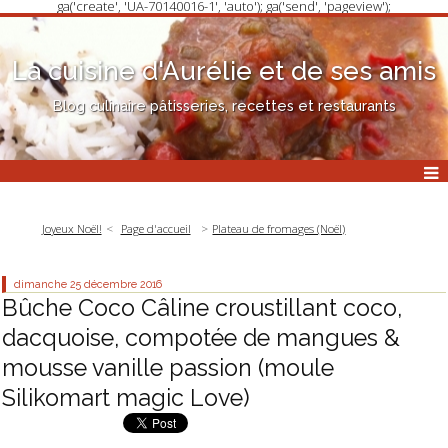
ga('create', 'UA-70140016-1', 'auto'); ga('send', 'pageview');
La cuisine d'Aurélie et de ses amis
Blog culinaire pâtisseries, recettes et restaurants
Joyeux Noël!
Page d'accueil
Plateau de fromages (Noël)
dimanche 25
décembre 2016
Bûche Coco Câline croustillant coco,
dacquoise, compotée de mangues &
mousse vanille passion (moule
Silikomart magic Love)