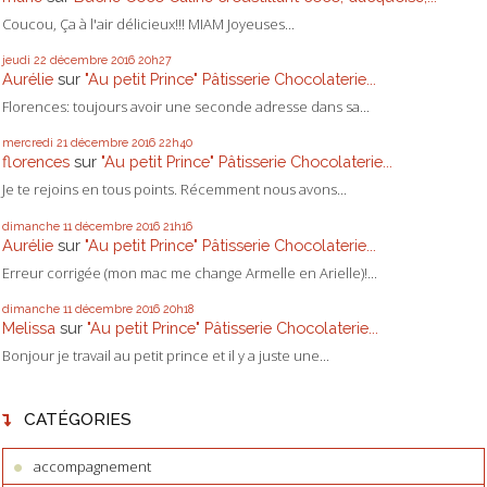
Coucou, Ça à l'air délicieux!!! MIAM Joyeuses...
jeudi 22
décembre 2016
20h27
Aurélie
sur
"Au petit Prince" Pâtisserie Chocolaterie...
Florences: toujours avoir une seconde adresse dans sa...
mercredi 21
décembre 2016
22h40
florences
sur
"Au petit Prince" Pâtisserie Chocolaterie...
Je te rejoins en tous points. Récemment nous avons...
dimanche 11
décembre 2016
21h16
Aurélie
sur
"Au petit Prince" Pâtisserie Chocolaterie...
Erreur corrigée (mon mac me change Armelle en Arielle)!...
dimanche 11
décembre 2016
20h18
Melissa
sur
"Au petit Prince" Pâtisserie Chocolaterie...
Bonjour je travail au petit prince et il y a juste une...
CATÉGORIES
accompagnement