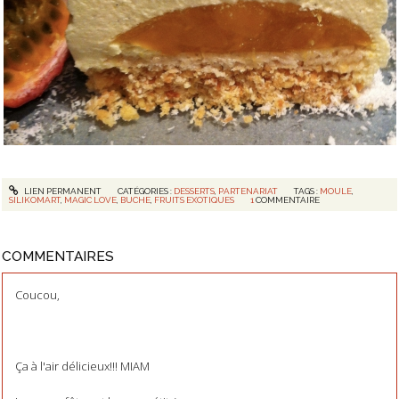
LIEN PERMANENT
CATÉGORIES :
DESSERTS
,
PARTENARIAT
TAGS :
MOULE
,
SILIKOMART
,
MAGIC LOVE
,
BUCHE
,
FRUITS EXOTIQUES
1
COMMENTAIRE
COMMENTAIRES
Coucou,
Ça à l'air délicieux!!! MIAM