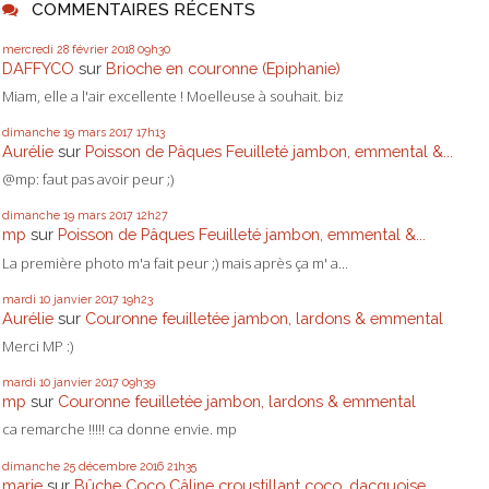
COMMENTAIRES RÉCENTS
mercredi 28
février 2018
09h30
DAFFYCO
sur
Brioche en couronne (Epiphanie)
Miam, elle a l'air excellente ! Moelleuse à souhait. biz
dimanche 19
mars 2017
17h13
Aurélie
sur
Poisson de Pâques Feuilleté jambon, emmental &...
@mp: faut pas avoir peur ;)
dimanche 19
mars 2017
12h27
mp
sur
Poisson de Pâques Feuilleté jambon, emmental &...
La première photo m'a fait peur ;) mais après ça m' a...
mardi 10
janvier 2017
19h23
Aurélie
sur
Couronne feuilletée jambon, lardons & emmental
Merci MP :)
mardi 10
janvier 2017
09h39
mp
sur
Couronne feuilletée jambon, lardons & emmental
ca remarche !!!!! ca donne envie. mp
dimanche 25
décembre 2016
21h35
marie
sur
Bûche Coco Câline croustillant coco, dacquoise,...