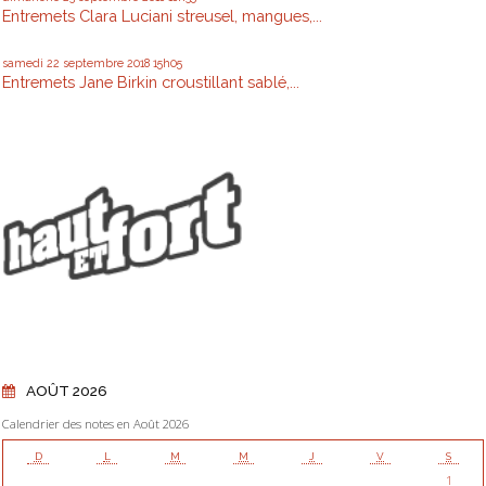
Entremets Clara Luciani streusel, mangues,...
samedi 22
septembre 2018
15h05
Entremets Jane Birkin croustillant sablé,...
AOÛT 2026
Calendrier des notes en Août 2026
D
L
M
M
J
V
S
1