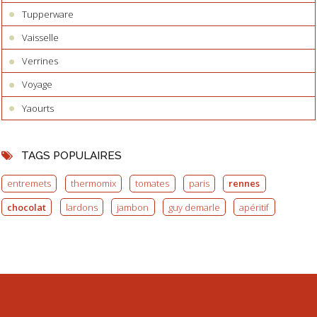
Tupperware
Vaisselle
Verrines
Voyage
Yaourts
TAGS POPULAIRES
entremets
thermomix
tomates
paris
rennes
chocolat
lardons
jambon
guy demarle
apéritif