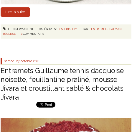
Lire la suite
LIEN PERMANENT
CATÉGORIES :
DESSERTS
,
DIY
TAGS :
ENTREMETS
,
BATMAN
,
RÉGLISSE
0
COMMENTAIRE
samedi 27
octobre 2018
Entremets Guillaume tennis dacquoise
noisette, feuillantine praliné, mousse
Jivara et croustillant sablé & chocolats
Jivara