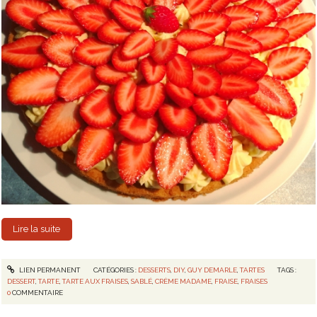
Lire la suite
LIEN PERMANENT
CATÉGORIES :
DESSERTS
,
DIY
,
GUY DEMARLE
,
TARTES
TAGS :
DESSERT
,
TARTE
,
TARTE AUX FRAISES
,
SABLÉ
,
CRÈME MADAME
,
FRAISE
,
FRAISES
0
COMMENTAIRE