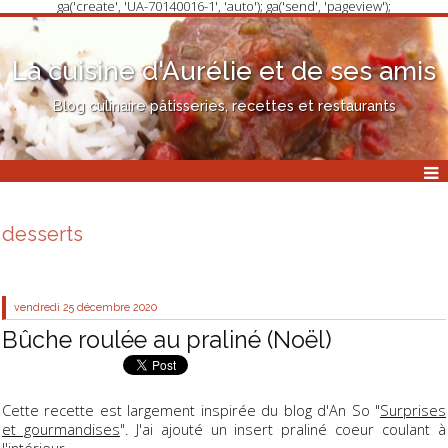
ga('create', 'UA-70140016-1', 'auto'); ga('send', 'pageview');
La cuisine d'Aurélie et de ses amis
Blog culinaire pâtisseries, recettes et restaurants
desserts
vendredi 25
décembre 2020
Bûche roulée au praliné (Noël)
Cette recette est largement inspirée du blog d'An So "
Surprises
et gourmandises
". J'ai ajouté un insert praliné coeur coulant à