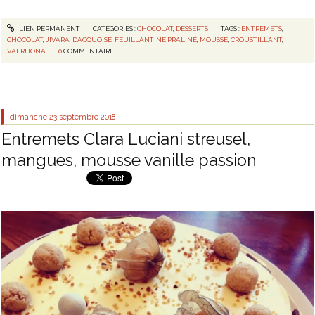
LIEN PERMANENT
CATÉGORIES :
CHOCOLAT
,
DESSERTS
TAGS :
ENTREMETS
,
CHOCOLAT
,
JIVARA
,
DACQUOISE
,
FEUILLANTINE PRALINÉ
,
MOUSSE
,
CROUSTILLANT
,
VALRHONA
0
COMMENTAIRE
dimanche 23
septembre 2018
Entremets Clara Luciani streusel,
mangues, mousse vanille passion