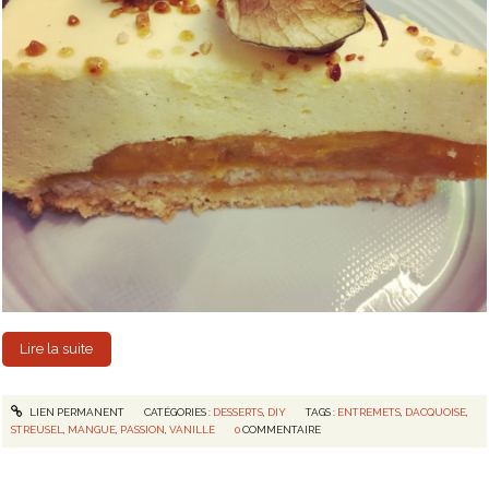
Lire la suite
LIEN PERMANENT
CATÉGORIES :
DESSERTS
,
DIY
TAGS :
ENTREMETS
,
DACQUOISE
,
STREUSEL
,
MANGUE
,
PASSION
,
VANILLE
0
COMMENTAIRE