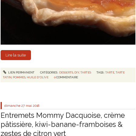
Lire la suite
LIEN PERMANENT
CATÉGORIES :
DESSERTS
,
DIY
,
TARTES
TAGS :
TARTE
,
TARTE
TATIN
,
POMMES
,
HUILE D'OLIVE
0
COMMENTAIRE
dimanche 27
mai 2018
Entremets Mommy Dacquoise, crème
pâtissière, kiwi-banane-framboises &
zestes de citron vert