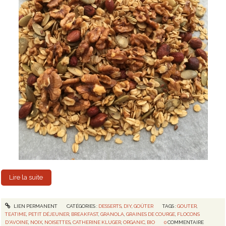
Lire la suite
LIEN PERMANENT
CATÉGORIES :
DESSERTS
,
DIY
,
GOÛTER
TAGS :
GOUTER
,
TEATIME
,
PETIT DÉJEUNER
,
BREAKFAST
,
GRANOLA
,
GRAINES DE COURGE
,
FLOCONS
D'AVOINE
,
NOIX
,
NOISETTES
,
CATHERINE KLUGER
,
ORGANIC
,
BIO
0
COMMENTAIRE