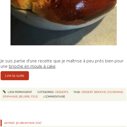
Je suis partie d'une recette que je maîtrise à peu près bien pour
une
brioche en moule à cake
.
Lire la suite
LIEN PERMANENT
CATÉGORIES :
DESSERTS
TAGS :
DESSERT
,
BRIOCHE
,
COURONNE
,
ÉPIPHANIE
,
BEURRE
,
FÈVE
1
COMMENTAIRE
samedi 30
décembre 2017