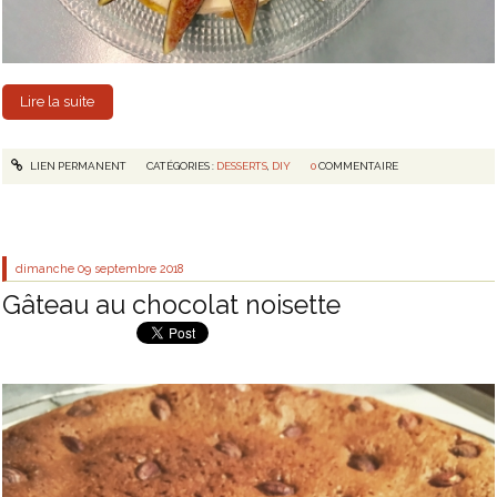
Lire la suite
LIEN PERMANENT
CATÉGORIES :
DESSERTS
,
DIY
0
COMMENTAIRE
dimanche 09
septembre 2018
Gâteau au chocolat noisette