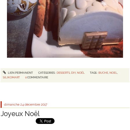
LIEN PERMANENT
CATÉGORIES :
DESSERTS
,
DIY
,
NOËL
TAGS :
BUCHE
,
NOEL
,
SILIKOMART
0
COMMENTAIRE
dimanche 24
décembre 2017
Joyeux Noël