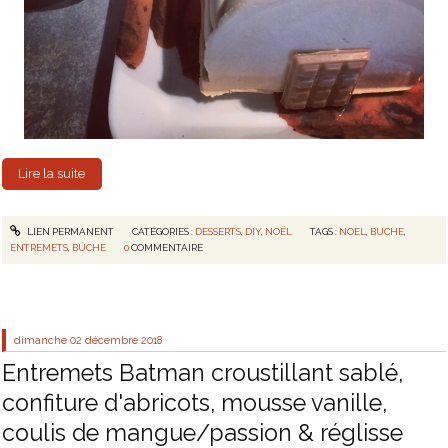
Lire la suite
LIEN PERMANENT
CATÉGORIES :
DESSERTS
,
DIY
,
NOËL
TAGS :
NOEL
,
BUCHE
,
ENTREMETS
,
BÛCHE
0
COMMENTAIRE
dimanche 02
décembre 2018
Entremets Batman croustillant sablé,
confiture d'abricots, mousse vanille,
coulis de mangue/passion & réglisse