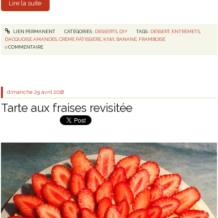
Lire la suite
LIEN PERMANENT
CATÉGORIES :
DESSERTS
,
DIY
TAGS :
DESSERT
,
ENTREMETS
,
DACQUOISE AMANDES
,
CRÈME PÂTISSIÈRE
,
KIWI
,
BANANE
,
FRAMBOISE
0
COMMENTAIRE
dimanche 29
avril 2018
Tarte aux fraises revisitée