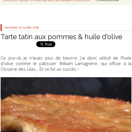
CHOCOLAT
,
NOISETTE
,
PRALINÉ
,
GOUTER
,
DESSERTS
,
CHOCOLAT
0
COMMENTAIRE
vendredi 20
juillet 2018
Tarte tatin aux pommes & huile d'olive
Ce jour-là, je n'avais plus de beurre, j'ai donc utilisé de l'huile
d'olive comme le pâtissier William Lamagnère, qui officie à la
Closerie des Lilas... Et ce fut un succès !