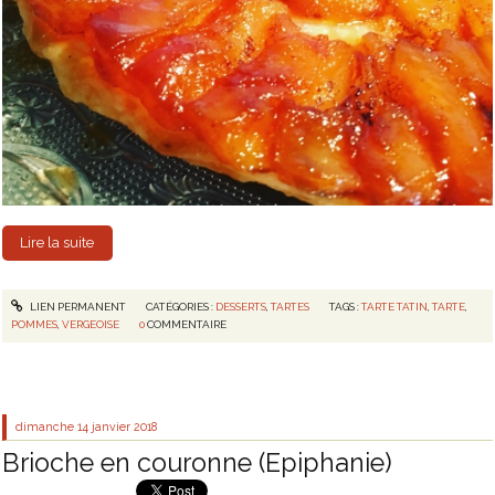
Lire la suite
LIEN PERMANENT
CATÉGORIES :
DESSERTS
,
TARTES
TAGS :
TARTE TATIN
,
TARTE
,
POMMES
,
VERGEOISE
0
COMMENTAIRE
dimanche 14
janvier 2018
Brioche en couronne (Epiphanie)