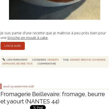
Je suis partie d'une recette que je maîtrise à peu près bien pour
une
brioche en moule à cake
.
Lire la suite
LIEN PERMANENT
CATÉGORIES :
DESSERTS
TAGS :
DESSERT
,
BRIOCHE
,
COURONNE
,
ÉPIPHANIE
,
BEURRE
,
FÈVE
1
COMMENTAIRE
jeudi 29
septembre 2016
Fromagerie Beillevaire: fromage, beurre
et yaourt (NANTES 44)