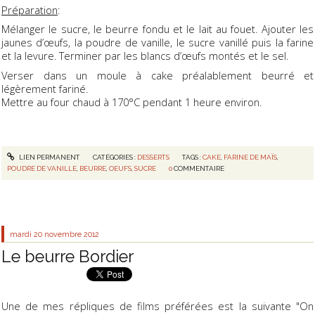
Préparation
:
Mélanger le sucre, le beurre fondu et le lait au fouet. Ajouter les
jaunes d’œufs, la poudre de vanille, le sucre vanillé puis la farine
et la levure. Terminer par les blancs d’œufs montés et le sel.
Verser dans un moule à cake préalablement beurré et
légèrement fariné.
Mettre au four chaud à 170°C pendant 1 heure environ.
LIEN PERMANENT
CATÉGORIES :
DESSERTS
TAGS :
CAKE
,
FARINE DE MAÏS
,
POUDRE DE VANILLE
,
BEURRE
,
OEUFS
,
SUCRE
0
COMMENTAIRE
mardi 20
novembre 2012
Le beurre Bordier
Une de mes répliques de films préférées est la suivante "On