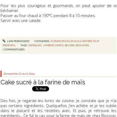
Pour les plus courageux et gourmands, on peut ajouter de la
béchamel.
Passer au four chaud à 190°C pendant 8 à 10 minutes.
Servir avec une salade.
LIEN PERMANENT
CATÉGORIES :
CUISINE POUR LES NULS
,
ENTRÉE
,
PLAT
PRINCIPAL
TAGS :
CROISSANT
,
JAMBON
,
COMTÉ
,
BEURRE
,
BÉCHAMEL
2
COMMENTAIRES
dimanche 27
avril 2014
Cake sucré à la farine de maïs
Des fois, je regarde les livres de cuisine. Je constate que je n'ai
pas certains ingrédients. Quelquefois j'en achète et je les oublie
dans le placard et les recettes avec. Et puis, je retrouve les
ingrédients... Ce fut le cas pour la farine de maïs de chez Biocoop.