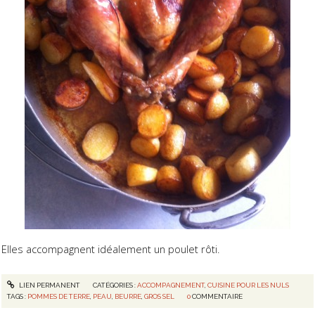
Elles accompagnent idéalement un poulet rôti.
LIEN PERMANENT
CATÉGORIES :
ACCOMPAGNEMENT
,
CUISINE POUR LES NULS
TAGS :
POMMES DE TERRE
,
PEAU
,
BEURRE
,
GROS SEL
0
COMMENTAIRE