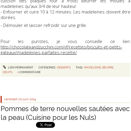
cuisson des plaques four à froid) Beurrer les moules à
madeleines qu'aux 3/4 de leur hauteur.
- Enfourner et cuire 10 à 12 minutes. Les madeleines doivent être
dorées.
- Démouler et laisser refroidir sur une grille.
Pour les puristes, je vous conseille ce lien:
http://chocolateandzucchini.com/vf/recettes/biscuits-et-petits-
gateaux/madeleines-parfaites-recette/
LIEN PERMANENT
CATÉGORIES :
DESSERTS
TAGS :
MADELEINE
,
BEURRE
,
OEUFS
0
COMMENTAIRE
vendredi 20
juin 2014
Pommes de terre nouvelles sautées avec
la peau (Cuisine pour les Nuls)