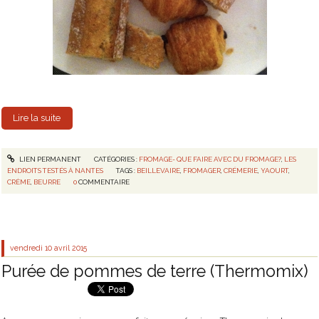
Lire la suite
LIEN PERMANENT
CATÉGORIES :
FROMAGE- QUE FAIRE AVEC DU FROMAGE?
,
LES
ENDROITS TESTÉS À NANTES
TAGS :
BEILLEVAIRE
,
FROMAGER
,
CRÉMERIE
,
YAOURT
,
CRÈME
,
BEURRE
0
COMMENTAIRE
vendredi 10
avril 2015
Purée de pommes de terre (Thermomix)