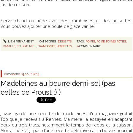
jus de cuisson.
Servir chaud ou tiède avec des framboises et des noisettes.
Vous pouvez ajouter une boule de glace vanille.
LIEN PERMANENT
CATÉGORIES :
DESSERTS
TAGS :
POIRES
,
POIRE
,
POIRES RÔTIES
,
VANILLE
,
BEURRE
,
MIEL
,
FRAMBOISES
,
NOISETTES
0
COMMENTAIRE
dimanche 03
août 2014
Madeleines au beurre demi-sel (pas
celles de Proust ;) )
J'avais gardé une recette de madeleines d'un magazine gratuit
Top que je recevais à Rennes. Ma mère l'a essayée en adaptant
deux ou trois trucs, notamment le temps de repos et la cuisson.
Alors il ne s'agit pas d'une recette définitive car la bosse pourrait