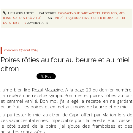
LIEN PERMANENT
CATÉGORIES :
FROMAGE- QUE FAIRE AVEC DU FROMAGE?
,
MES
BONNES ADRESSES À VITRÉ
TAGS :
VITRÉ
,
LES 3 COMPTOIRS
,
BORDIER
,
BEURRE
,
RUE DE
LA POTERIE
0
COMMENTAIRE
mercredi 27
août 2014
Poires rôties au four au beurre et au miel
citron
J'aime bien lire Regal Magazine. A la page 20 du dernier numéro,
j'ai repéré une recette sympa: Pommes et poires rôties au four
et caramel vanillé. Bon moi, j'ai allégé la recette en ne gardant
qu'un fruit : les poires et en mettant moins de beurre et de miel.
J'ai pu tester le miel au citron de Capri offert par Marion lors de
ces vacances italiennes. Impeccable pour la recette. Pour casser
le côté sucré de la poire, j'ai ajouté des framboises et des
noisettes concassées...