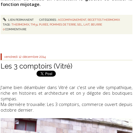
fonction mijotage.
LIEN PERMANENT
CATÉGORIES :
ACCOMPAGNEMENT
,
RECETTES THERMOMIX
TAGS :
THERMOMIX
,
TM31
,
PURÉE
,
POMMES DE TERRE
,
SEL
,
LAIT
,
BEURRE
0
COMMENTAIRE
vendredi 12
décembre 2014
Les 3 comptoirs (Vitré)
J'aime bien déambuler dans Vitré car c'est une ville sympathique,
riche en histoires et architecture et on y dégote des boutiques
sympas.
Ma dernière trouvaille: Les 3 comptoirs, commerce ouvert depuis
octobre dernier.