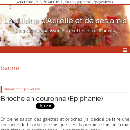
ga('create', 'UA-70140016-1', 'auto'); ga('send', 'pageview');
La cuisine d'Aurélie et de ses amis
Blog culinaire pâtisseries, recettes et restaurants
beurre
dimanche 14
janvier 2018
Brioche en couronne (Epiphanie)
En pleine saison des galettes et brioches, j'ai décidé de faire une
couronne de brioche. Je crois que c'est la première fois où la mie