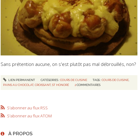
Sans prétention aucune, on s'est plutôt pas mal débrouillés, non?
LIEN PERMANENT
CATÉGORIES :
COURS DE CUISINE
TAGS :
COURS DE CUISINE
,
PAINS AU CHOCOLAT
,
CROISSANT
,
ST HONORÉ
2
COMMENTAIRES
S'abonner au flux RSS
S'abonner au flux ATOM
À PROPOS