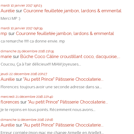
mardi 10
janvier 2017
19h23
Aurélie
sur
Couronne feuilletée jambon, lardons & emmental
Merci MP :)
mardi 10
janvier 2017
09h39
mp
sur
Couronne feuilletée jambon, lardons & emmental
ca remarche !!!!! ca donne envie. mp
dimanche 25
décembre 2016
21h35
marie
sur
Bûche Coco Câline croustillant coco, dacquoise,...
Coucou, Ça à l'air délicieux!!! MIAM Joyeuses...
jeudi 22
décembre 2016
20h27
Aurélie
sur
"Au petit Prince" Pâtisserie Chocolaterie...
Florences: toujours avoir une seconde adresse dans sa...
mercredi 21
décembre 2016
22h40
florences
sur
"Au petit Prince" Pâtisserie Chocolaterie...
Je te rejoins en tous points. Récemment nous avons...
dimanche 11
décembre 2016
21h16
Aurélie
sur
"Au petit Prince" Pâtisserie Chocolaterie...
Erreur corrigée (mon mac me change Armelle en Arielle)!...