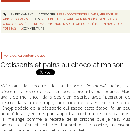
LIEN PERMANENT
CATÉGORIES :
LES ENDROITS TESTÉS À PARIS
,
MES BONNES
ADRESSES À PARIS
TAGS :
PETIT DÉJEUNER
,
PARIS
,
PAIN PAIN
,
CROISSANT
,
PAIN AU
CHOCOLAT
,
CAFÉ
,
RUE DES MARTYRS
,
MONTMARTRE
,
ABBESSES
,
SÉBASTIEN MAUVIEUX
,
TOTEBAG
0
COMMENTAIRE
vendredi 04
septembre 2015
Croissants et pains au chocolat maison
Maîtrisant la recette de la brioche Rolande-Claudine, j'ai
désormais envie de réaliser des croissants pur beurre. Mais
avant de me lancer dans des viennoiseries avec intégration de
beurre dans la détrempe, j'ai décidé de tester une recette de
l'Encyplopédie de la pâtisserie qui zappe cette étape. J'ai un peu
adapté les ingrédients par rapport au contenu de mes placards.
J'ai mélangé comme la recette de la brioche que je fais. Plus
simple, le résultat est très honorable. Par contre, au niveau
gustatif, ça a le goût des petits pains au lait.