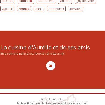
lardons
chocolat
entremets
jambon
guy demarle
apéritif
rennes
paris
thermomix
tomates
La cuisine d'Aurélie et de ses amis
Blog culinaire pâtisseries, recettes et restaurants
Créer un blog
sur
Hautetfort
Les derniers blogs mis à jour
|
Les dernières notes publiées
|
Les tags les plus populaires