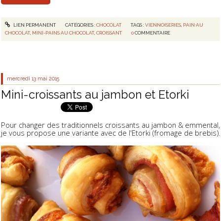
LIEN PERMANENT
CATÉGORIES :
CHOCOLAT
TAGS :
VIENNOISERIES
,
PAIN AU
CHOCOLAT
,
MINI-PAINS AU CHOCOLAT
,
CROISSANT
0
COMMENTAIRE
mercredi 13
mai 2015
Mini-croissants au jambon et Etorki
Pour changer des traditionnels croissants au jambon & emmental,
je vous propose une variante avec de l'Etorki (fromage de brebis).