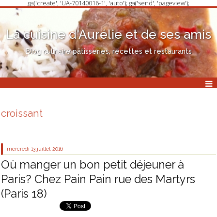
ga('create', 'UA-70140016-1', 'auto'); ga('send', 'pageview');
La cuisine d'Aurélie et de ses amis
Blog culinaire pâtisseries, recettes et restaurants
croissant
mercredi 13
juillet 2016
Où manger un bon petit déjeuner à
Paris? Chez Pain Pain rue des Martyrs
(Paris 18)