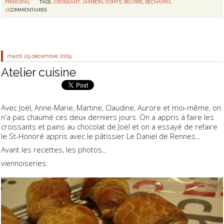
PRINCIPAL
TAGS :
CROISSANT
,
JAMBON
,
COMTÉ
,
BEURRE
,
BÉCHAMEL
2
COMMENTAIRES
mardi 29
décembre 2009
Atelier cuisine
Avec Joël, Anne-Marie, Martine, Claudine, Aurore et moi-même, on
n'a pas chaumé ces deux derniers jours. On a appris à faire les
croissants et pains au chocolat de Joël et on a essayé de refaire
le St-Honoré appris avec le pâtissier Le Daniel de Rennes...
Avant les recettes, les photos...
viennoiseries: