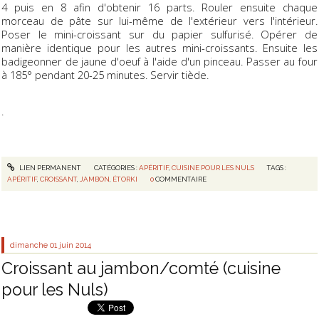
4 puis en 8 afin d'obtenir 16 parts. Rouler ensuite chaque
morceau de pâte sur lui-même de l'extérieur vers l'intérieur.
Poser le mini-croissant sur du papier sulfurisé. Opérer de
manière identique pour les autres mini-croissants. Ensuite les
badigeonner de jaune d'oeuf à l'aide d'un pinceau. Passer au four
à 185° pendant 20-25 minutes. Servir tiède.
.
LIEN PERMANENT
CATÉGORIES :
APÉRITIF
,
CUISINE POUR LES NULS
TAGS :
APÉRITIF
,
CROISSANT
,
JAMBON
,
ÉTORKI
0
COMMENTAIRE
dimanche 01
juin 2014
Croissant au jambon/comté (cuisine
pour les Nuls)