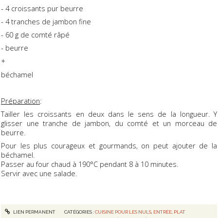
- 4 croissants pur beurre
- 4 tranches de jambon fine
- 60 g de comté râpé
- beurre
+
béchamel
Préparation
:
Tailler les croissants en deux dans le sens de la longueur. Y
glisser une tranche de jambon, du comté et un morceau de
beurre.
Pour les plus courageux et gourmands, on peut ajouter de la
béchamel.
Passer au four chaud à 190°C pendant 8 à 10 minutes.
Servir avec une salade.
LIEN PERMANENT
CATÉGORIES :
CUISINE POUR LES NULS
,
ENTRÉE
,
PLAT