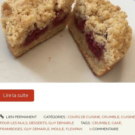
Lire la suite
LIEN PERMANENT
CATÉGORIES :
COURS DE CUISINE
,
CRUMBLE
,
CUISIN
POUR LES NULS
,
DESSERTS
,
GUY DEMARLE
TAGS :
CRUMBLE
,
CAKE
,
FRAMBOISES
,
GUY DEMARLE
,
MOULE
,
FLEXIPAN
0
COMMENTAIRE