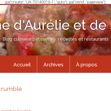
ga('create', 'UA-70140016-1', 'auto'); ga('send', 'pageview');
ne d'Aurélie et de
Blog culinaire pâtisseries, recettes et restaurants
Accueil
Archives
À propos
crumble
samedi 13
mai 2017