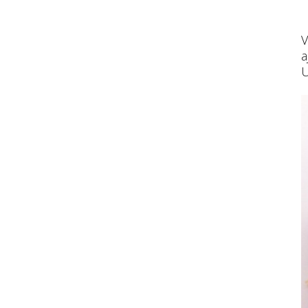
V
a
U