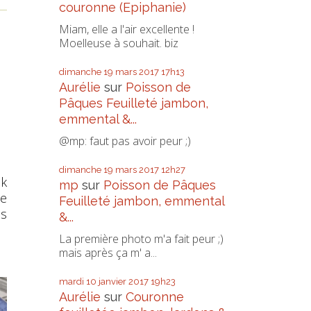
couronne (Epiphanie)
Miam, elle a l'air excellente !
Moelleuse à souhait. biz
dimanche 19
mars 2017
17h13
Aurélie
sur
Poisson de
Pâques Feuilleté jambon,
emmental &...
@mp: faut pas avoir peur ;)
dimanche 19
mars 2017
12h27
ck
mp
sur
Poisson de Pâques
je
Feuilleté jambon, emmental
ès
&...
La première photo m'a fait peur ;)
mais après ça m' a...
mardi 10
janvier 2017
19h23
Aurélie
sur
Couronne