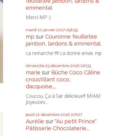
feuilletée jambon, lardons &
emmental
Merci MP :)
mardi 10
janvier 2017
09h39
mp
sur
Couronne feuilletée
jambon, lardons & emmental
ca remarche !!!!! ca donne envie. mp
dimanche 25
décembre 2016
21h35
marie
sur
Bûche Coco Câline
croustillant coco,
dacquoise,...
Coucou, Ça à l'air délicieux!!! MIAM
Joyeuses...
jeudi 22
décembre 2016
20h27
E
Aurélie
sur
"Au petit Prince"
Pâtisserie Chocolaterie...