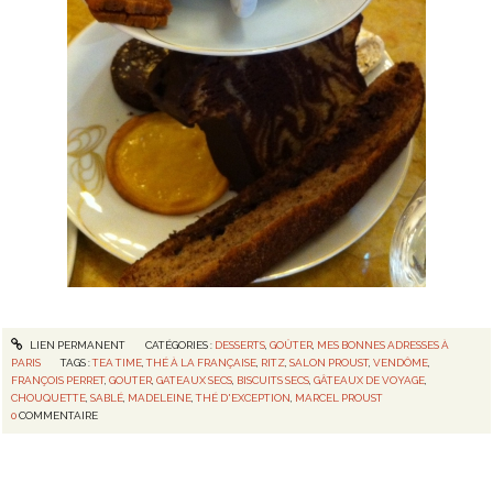
LIEN PERMANENT
CATÉGORIES :
DESSERTS
,
GOÛTER
,
MES BONNES ADRESSES À
PARIS
TAGS :
TEA TIME
,
THÉ À LA FRANÇAISE
,
RITZ
,
SALON PROUST
,
VENDÔME
,
FRANÇOIS PERRET
,
GOUTER
,
GATEAUX SECS
,
BISCUITS SECS
,
GÂTEAUX DE VOYAGE
,
CHOUQUETTE
,
SABLÉ
,
MADELEINE
,
THÉ D'EXCEPTION
,
MARCEL PROUST
0
COMMENTAIRE