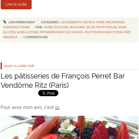
Lire la suite
LIEN PERMANENT
CATÉGORIES :
LES ENDROITS TESTÉS À PARIS
,
MES BONNES
ADRESSES À PARIS
TAGS :
PARIS
,
FOUCADE
,
MARJORIE
,
GELÉE FRUITS ROUGE
,
SANS
GLUTEN
,
SANS LACTOSE
,
PÂTISSERIE POSITIVE
,
QUINOA
,
MUFFIN BANANE CITRON VERT
,
GRANOLA
0
COMMENTAIRE
jeudi 21
juillet 2016
Les pâtisseries de François Perret Bar
Vendôme Ritz (Paris)
Pour avoir mon avis, c'est
ici
.