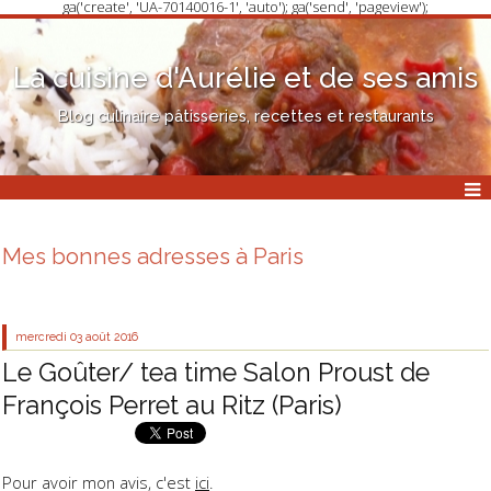
ga('create', 'UA-70140016-1', 'auto'); ga('send', 'pageview');
La cuisine d'Aurélie et de ses amis
Blog culinaire pâtisseries, recettes et restaurants
Mes bonnes adresses à Paris
mercredi 03
août 2016
Le Goûter/ tea time Salon Proust de
François Perret au Ritz (Paris)
Pour avoir mon avis, c'est
ici
.