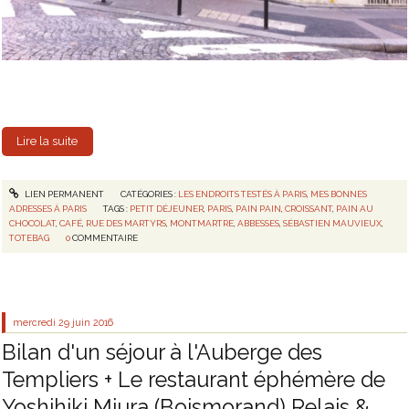
Lire la suite
LIEN PERMANENT
CATÉGORIES :
LES ENDROITS TESTÉS À PARIS
,
MES BONNES
ADRESSES À PARIS
TAGS :
PETIT DÉJEUNER
,
PARIS
,
PAIN PAIN
,
CROISSANT
,
PAIN AU
CHOCOLAT
,
CAFÉ
,
RUE DES MARTYRS
,
MONTMARTRE
,
ABBESSES
,
SÉBASTIEN MAUVIEUX
,
TOTEBAG
0
COMMENTAIRE
mercredi 29
juin 2016
Bilan d'un séjour à l'Auberge des
Templiers + Le restaurant éphémère de
Yoshihiki Miura (Boismorand) Relais &