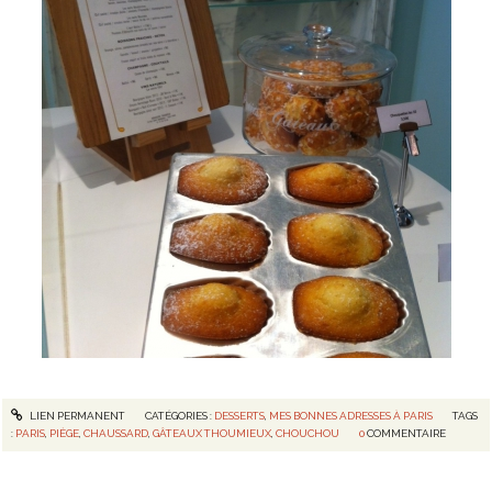
LIEN PERMANENT
CATÉGORIES :
DESSERTS
,
MES BONNES ADRESSES À PARIS
TAGS
:
PARIS
,
PIÈGE
,
CHAUSSARD
,
GÂTEAUX THOUMIEUX
,
CHOUCHOU
0
COMMENTAIRE