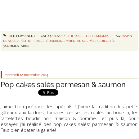
LIEN PERMANENT
CATÉGORIES :
APÉRITIF
,
RECETTES THERMOMIX
TAGS :
SAPIN
DE NOËL
,
APÉRITIF
,
FEUILLETÉ
,
JAMBON
,
EMMENTAL
,
SEL
,
PÂTE FEUILLETÉE
3
COMMENTAIRES
mercredi 12
novembre 2014
Pop cakes salés parmesan & saumon
J'aime bien préparer les apéritifs ! J'aime la tradition: les petits
gâteaux aux lardons, tomates cerise, les roulés au boursin, les
tartelettes boudin noir maison & pomme... et puis là, pour
essayer j'ai réalisé des pop cakes salés: parmesan & saumon!
Faut bien épater la galerie!