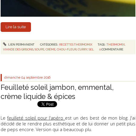
Lire la suite
LIEN PERMANENT
CATÉGORIES :
RECETTES THERMOMIX
TAGS :
THERMOMIX
,
VIANDE DES GRISONS
,
SOUPE
,
CRÈME
,
CHOU-FLEUR
,
CURRY
,
SEL
0
COMMENTAIRE
dimanche 04
septembre 2016
Feuilleté soleil jambon, emmental,
crème liquide & épices
Le
feuilleté soleil pour l'apéro
est un des best de mon blog. J'ai
décidé de le rendre plus esthétique et de lui donner un petit plus
de peps encore. Version qui a beaucoup plu.