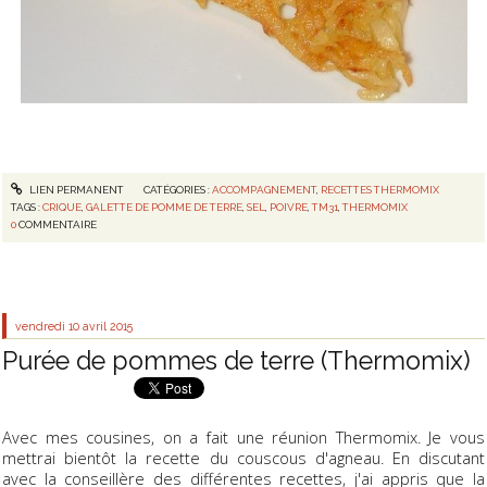
LIEN PERMANENT
CATÉGORIES :
ACCOMPAGNEMENT
,
RECETTES THERMOMIX
TAGS :
CRIQUE
,
GALETTE DE POMME DE TERRE
,
SEL
,
POIVRE
,
TM31
,
THERMOMIX
0
COMMENTAIRE
vendredi 10
avril 2015
Purée de pommes de terre (Thermomix)
Avec mes cousines, on a fait une réunion Thermomix. Je vous
mettrai bientôt la recette du couscous d'agneau. En discutant
avec la conseillère des différentes recettes, j'ai appris que la