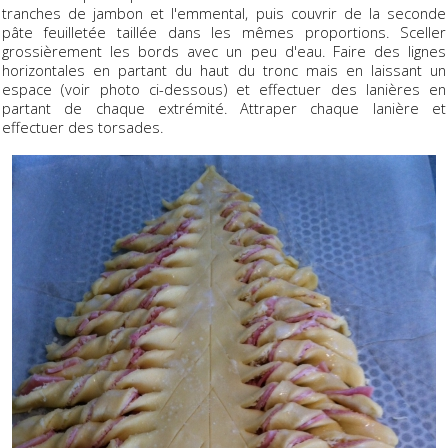
tranches de jambon et l'emmental, puis couvrir de la seconde
pâte feuilletée taillée dans les mêmes proportions. Sceller
grossièrement les bords avec un peu d'eau. Faire des lignes
horizontales en partant du haut du tronc mais en laissant un
espace (voir photo ci-dessous) et effectuer des lanières en
partant de chaque extrémité. Attraper chaque lanière et
effectuer des torsades.