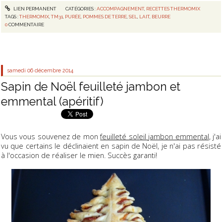
LIEN PERMANENT
CATÉGORIES :
ACCOMPAGNEMENT
,
RECETTES THERMOMIX
TAGS :
THERMOMIX
,
TM31
,
PURÉE
,
POMMES DE TERRE
,
SEL
,
LAIT
,
BEURRE
0
COMMENTAIRE
samedi 06
décembre 2014
Sapin de Noël feuilleté jambon et
emmental (apéritif)
Vous vous souvenez de mon
feuilleté soleil jambon emmental
, j'ai
vu que certains le déclinaient en sapin de Noël, je n'ai pas résisté
à l'occasion de réaliser le mien. Succès garanti!