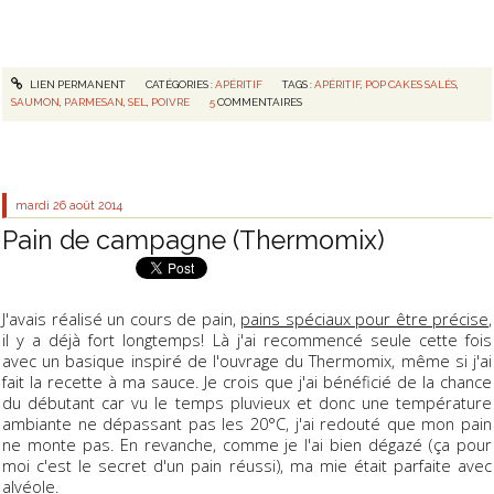
LIEN PERMANENT
CATÉGORIES :
APÉRITIF
TAGS :
APÉRITIF
,
POP CAKES SALÉS
,
SAUMON
,
PARMESAN
,
SEL
,
POIVRE
5
COMMENTAIRES
mardi 26
août 2014
Pain de campagne (Thermomix)
J'avais réalisé un cours de pain,
pains spéciaux pour être précise
,
il y a déjà fort longtemps! Là j'ai recommencé seule cette fois
avec un basique inspiré de l'ouvrage du Thermomix, même si j'ai
fait la recette à ma sauce. Je crois que j'ai bénéficié de la chance
du débutant car vu le temps pluvieux et donc une température
ambiante ne dépassant pas les 20°C, j'ai redouté que mon pain
ne monte pas. En revanche, comme je l'ai bien dégazé (ça pour
moi c'est le secret d'un pain réussi), ma mie était parfaite avec
alvéole.