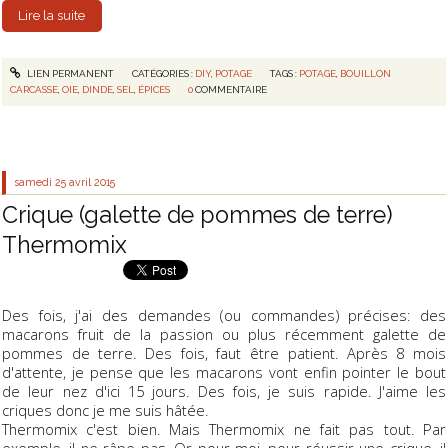
Lire la suite
LIEN PERMANENT
CATÉGORIES :
DIY
,
POTAGE
TAGS :
POTAGE
,
BOUILLON
CARCASSE
,
OIE
,
DINDE
,
SEL
,
ÉPICES
0
COMMENTAIRE
samedi 25
avril 2015
Crique (galette de pommes de terre)
Thermomix
Des fois, j'ai des demandes (ou commandes) précises: des
macarons fruit de la passion ou plus récemment galette de
pommes de terre. Des fois, faut être patient. Après 8 mois
d'attente, je pense que les macarons vont enfin pointer le bout
de leur nez d'ici 15 jours. Des fois, je suis rapide. J'aime les
criques donc je me suis hâtée.
Thermomix c'est bien. Mais Thermomix ne fait pas tout. Par