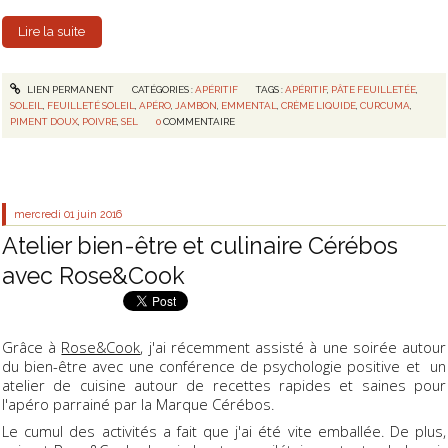
Lire la suite
LIEN PERMANENT
CATÉGORIES :
APÉRITIF
TAGS :
APÉRITIF
,
PÂTE FEUILLETÉE
,
SOLEIL
,
FEUILLETÉ SOLEIL
,
APÉRO
,
JAMBON
,
EMMENTAL
,
CRÈME LIQUIDE
,
CURCUMA
,
PIMENT DOUX
,
POIVRE
,
SEL
0
COMMENTAIRE
mercredi 01
juin 2016
Atelier bien-être et culinaire Cérébos
avec Rose&Cook
Grâce à
Rose&Cook
, j'ai récemment assisté à une soirée autour
du bien-être avec une conférence de psychologie positive et un
atelier de cuisine autour de recettes rapides et saines pour
l'apéro parrainé par la Marque Cérébos.
Le cumul des activités a fait que j'ai été vite emballée. De plus,