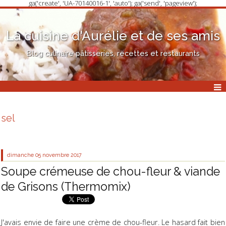
ga('create', 'UA-70140016-1', 'auto'); ga('send', 'pageview');
La cuisine d'Aurélie et de ses amis
Blog culinaire pâtisseries, recettes et restaurants
sel
dimanche 05
novembre 2017
Soupe crémeuse de chou-fleur & viande
de Grisons (Thermomix)
J'avais envie de faire une crème de chou-fleur. Le hasard fait bien