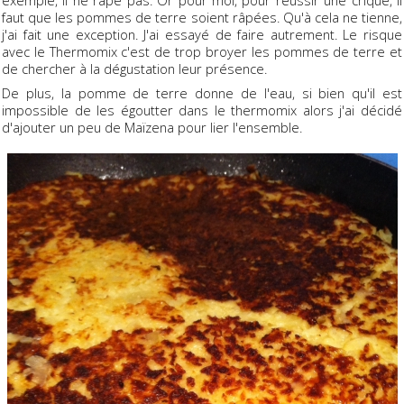
exemple, il ne râpe pas. Or pour moi, pour réussir une crique, il
faut que les pommes de terre soient râpées. Qu'à cela ne tienne,
j'ai fait une exception. J'ai essayé de faire autrement. Le risque
avec le Thermomix c'est de trop broyer les pommes de terre et
de chercher à la dégustation leur présence.
De plus, la pomme de terre donne de l'eau, si bien qu'il est
impossible de les égoutter dans le thermomix alors j'ai décidé
d'ajouter un peu de Maïzena pour lier l'ensemble.