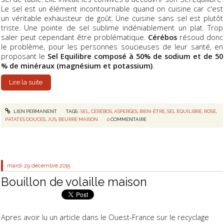
Le sel est un élément incontournable quand on cuisine car c'est
un véritable exhausteur de goût. Une cuisine sans sel est plutôt
triste. Une pointe de sel sublime indéniablement un plat. Trop
saler peut cependant être problématique.
Cérébos
résoud donc
le problème, pour les personnes soucieuses de leur santé, en
proposant le
Sel Equilibre composé à 50% de sodium et de 50
% de minéraux (magnésium et potassium)
.
Lire la suite
LIEN PERMANENT
TAGS :
SEL
,
CÉRÉBOS
,
ASPERGES
,
BIEN-ÊTRE
,
SEL ÉQUILIBRE
,
ROSE
,
PATATES DOUCES
,
JUS
,
BEURRE MAISON
0
COMMENTAIRE
mardi 29
décembre 2015
Bouillon de volaille maison
Apres avoir lu un article dans le Ouest-France sur le recyclage