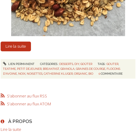
Lire la suite
LIEN PERMANENT
CATÉGORIES :
DESSERTS
,
DIY
,
GOÛTER
TAGS :
GOUTER
,
TEATIME
,
PETIT DÉJEUNER
,
BREAKFAST
,
GRANOLA
,
GRAINES DE COURGE
,
FLOCONS
D'AVOINE
,
NOIX
,
NOISETTES
,
CATHERINE KLUGER
,
ORGANIC
,
BIO
0
COMMENTAIRE
S'abonner au flux RSS
S'abonner au flux ATOM
À PROPOS
Lire la suite