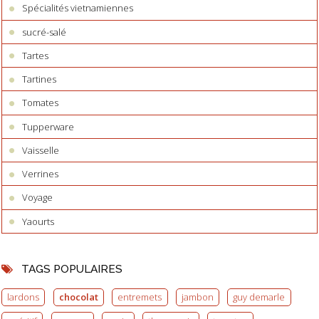
Spécialités vietnamiennes
sucré-salé
Tartes
Tartines
Tomates
Tupperware
Vaisselle
Verrines
Voyage
Yaourts
TAGS POPULAIRES
lardons
chocolat
entremets
jambon
guy demarle