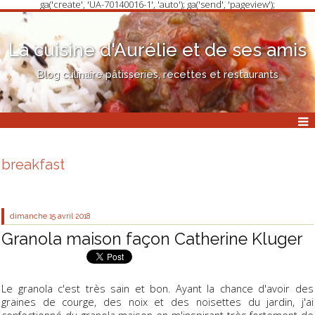
ga('create', 'UA-70140016-1', 'auto'); ga('send', 'pageview');
La cuisine d'Aurélie et de ses amis
Blog culinaire pâtisseries, recettes et restaurants
breakfast
dimanche 15
avril 2018
Granola maison façon Catherine Kluger
Le granola c'est très sain et bon. Ayant la chance d'avoir des
graines de courge, des noix et des noisettes du jardin, j'ai