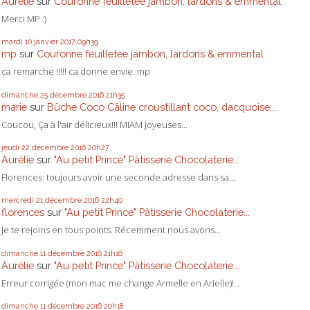
Aurélie
sur
Couronne feuilletée jambon, lardons & emmental
Merci MP :)
mardi 10
janvier 2017
09h39
mp
sur
Couronne feuilletée jambon, lardons & emmental
ca remarche !!!!! ca donne envie. mp
dimanche 25
décembre 2016
21h35
marie
sur
Bûche Coco Câline croustillant coco, dacquoise,...
Coucou, Ça à l'air délicieux!!! MIAM Joyeuses...
jeudi 22
décembre 2016
20h27
Aurélie
sur
"Au petit Prince" Pâtisserie Chocolaterie...
Florences: toujours avoir une seconde adresse dans sa...
mercredi 21
décembre 2016
22h40
florences
sur
"Au petit Prince" Pâtisserie Chocolaterie...
Je te rejoins en tous points. Récemment nous avons...
dimanche 11
décembre 2016
21h16
Aurélie
sur
"Au petit Prince" Pâtisserie Chocolaterie...
Erreur corrigée (mon mac me change Armelle en Arielle)!...
dimanche 11
décembre 2016
20h18