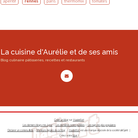
apéritif
rennes
paris
thermomix
tomates
La cuisine d'Aurélie et de ses amis
Blog culinaire pâtisseries, recettes et restaurants
Créer un blog
sur
Hautetfort
Les derniers blogs mis à jour
|
Les dernières notes publiées
|
Les tags les plus populaires
Déclarer un contenu illicite
|
Mentions légales de ce blog
|
Hautetfort
est une marque déposée de la société talkSpirit |
Créez votre
blog
!