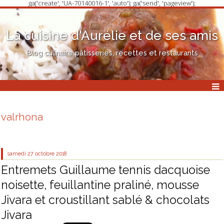
ga('create', 'UA-70140016-1', 'auto'); ga('send', 'pageview');
La cuisine d'Aurélie et de ses amis
Blog culinaire pâtisseries, recettes et restaurants
valrhona
samedi 27
octobre 2018
Entremets Guillaume tennis dacquoise
noisette, feuillantine praliné, mousse
Jivara et croustillant sablé & chocolats
Jivara