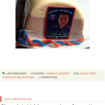
LIEN PERMANENT
CATÉGORIES :
CHOCOLAT
,
DESSERTS
TAGS :
BÛCHE
,
TROIS
CHOCOLATS
,
PSG
,
VALRHONA
0
COMMENTAIRE
lundi 14
décembre 2015