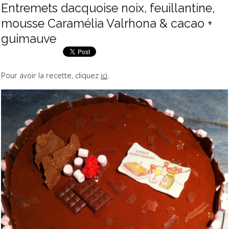
Entremets dacquoise noix, feuillantine,
mousse Caramélia Valrhona & cacao +
guimauve
Pour avoir la recette, cliquez
ici
.