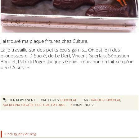
J'ai trouvé ma plaque fritures chez Cultura.
Là je travaille sur des petits œufs garnis... On est loin des
prouesses d'ID Sucré, de Le Derf, Vincent Guerlais, Sébastien
Bouillet, Patrick Roger, Jacques Genin... mais bon on fait ce qu'on
peut! A suivre.
LIEN PERMANENT
CATÉGORIES :
CHOCOLAT
TAGS :
PÂQUES
,
CHOCOLAT
,
VALRHONA
,
CARAÏBE
,
CULTURA
,
FRITURES
0
COMMENTAIRE
lundi 19
janvier 2015