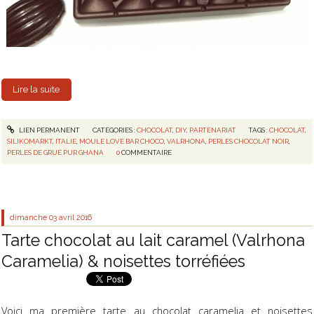
Lire la suite
LIEN PERMANENT
CATÉGORIES :
CHOCOLAT
,
DIY
,
PARTENARIAT
TAGS :
CHOCOLAT
,
SILIKOMARKT
,
ITALIE
,
MOULE LOVE BAR CHOCO
,
VALRHONA
,
PERLES CHOCOLAT NOIR
,
PERLES DE GRUÉ PUR GHANA
0
COMMENTAIRE
dimanche 03
avril 2016
Tarte chocolat au lait caramel (Valrhona
Caramelia) & noisettes torréfiées
Voici ma première tarte au chocolat caramelia et noisettes