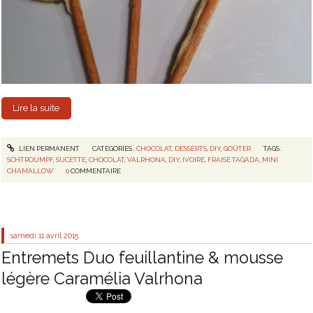
Lire la suite
LIEN PERMANENT
CATÉGORIES :
CHOCOLAT
,
DESSERTS
,
DIY
,
GOÛTER
TAGS :
SCHTROUMPF
,
SUCETTE
,
CHOCOLAT
,
VALRHONA
,
DIY
,
IVOIRE
,
FRAISE TAGADA
,
MINI
CHAMALLOW
0
COMMENTAIRE
samedi 11
avril 2015
Entremets Duo feuillantine & mousse
légère Caramélia Valrhona