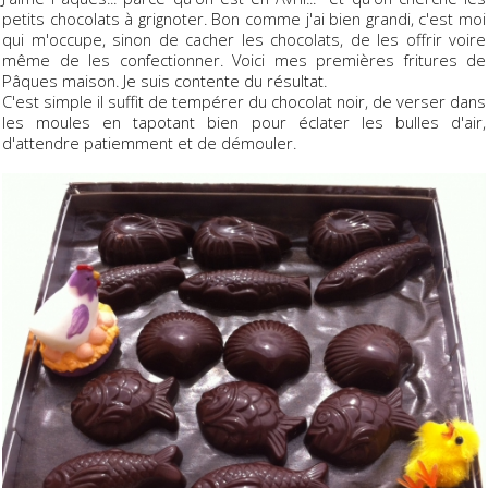
petits chocolats à grignoter. Bon comme j'ai bien grandi, c'est moi
qui m'occupe, sinon de cacher les chocolats, de les offrir voire
même de les confectionner. Voici mes premières fritures de
Pâques maison. Je suis contente du résultat.
C'est simple il suffit de tempérer du chocolat noir, de verser dans
les moules en tapotant bien pour éclater les bulles d'air,
d'attendre patiemment et de démouler.