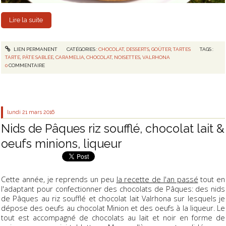
Lire la suite
LIEN PERMANENT
CATÉGORIES :
CHOCOLAT
,
DESSERTS
,
GOÛTER
,
TARTES
TAGS :
TARTE
,
PÂTE SABLÉE
,
CARAMELIA
,
CHOCOLAT
,
NOISETTES
,
VALRHONA
0
COMMENTAIRE
lundi 21
mars 2016
Nids de Pâques riz soufflé, chocolat lait &
oeufs minions, liqueur
Cette année, je reprends un peu
la recette de l'an passé
tout en
l'adaptant pour confectionner des chocolats de Pâques: des nids
de Pâques au riz soufflé et chocolat lait Valrhona sur lesquels je
dépose des oeufs au chocolat Minion et des oeufs à la liqueur. Le
tout est accompagné de chocolats au lait et noir en forme de