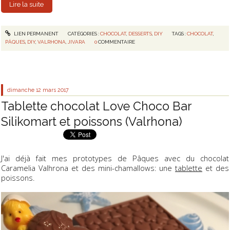
Lire la suite
LIEN PERMANENT
CATÉGORIES :
CHOCOLAT
,
DESSERTS
,
DIY
TAGS :
CHOCOLAT
,
PÂQUES
,
DIY
,
VALRHONA
,
JIVARA
0
COMMENTAIRE
dimanche 12
mars 2017
Tablette chocolat Love Choco Bar
Silikomart et poissons (Valrhona)
J'ai déjà fait mes prototypes de Pâques avec du chocolat
Caramelia Valhrona et des mini-chamallows: une
tablette
et des
poissons.