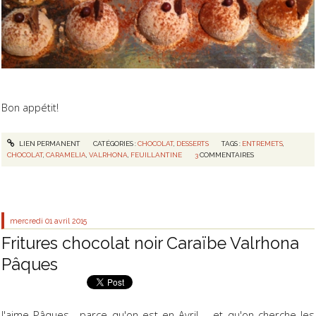
Bon appétit!
LIEN PERMANENT
CATÉGORIES :
CHOCOLAT
,
DESSERTS
TAGS :
ENTREMETS
,
CHOCOLAT
,
CARAMELIA
,
VALRHONA
,
FEUILLANTINE
3
COMMENTAIRES
mercredi 01
avril 2015
Fritures chocolat noir Caraïbe Valrhona
Pâques
J'aime Pâques... parce qu'on est en Avril... et qu'on cherche les