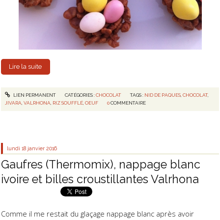
Lire la suite
LIEN PERMANENT
CATÉGORIES :
CHOCOLAT
TAGS :
NID DE PAQUES
,
CHOCOLAT
,
JIVARA
,
VALRHONA
,
RIZ SOUFFLÉ
,
OEUF
0
COMMENTAIRE
lundi 18
janvier 2016
Gaufres (Thermomix), nappage blanc
ivoire et billes croustillantes Valrhona
Comme il me restait du glaçage nappage blanc après avoir