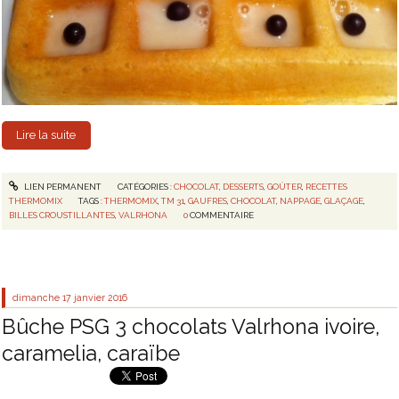
Lire la suite
LIEN PERMANENT
CATÉGORIES :
CHOCOLAT
,
DESSERTS
,
GOÛTER
,
RECETTES
THERMOMIX
TAGS :
THERMOMIX
,
TM 31
,
GAUFRES
,
CHOCOLAT
,
NAPPAGE
,
GLAÇAGE
,
BILLES CROUSTILLANTES
,
VALRHONA
0
COMMENTAIRE
dimanche 17
janvier 2016
Bûche PSG 3 chocolats Valrhona ivoire,
caramelia, caraïbe