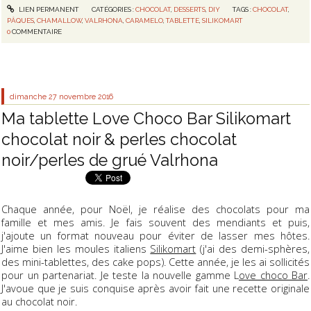
LIEN PERMANENT
CATÉGORIES :
CHOCOLAT
,
DESSERTS
,
DIY
TAGS :
CHOCOLAT
,
PÂQUES
,
CHAMALLOW
,
VALRHONA
,
CARAMELO
,
TABLETTE
,
SILIKOMART
0
COMMENTAIRE
dimanche 27
novembre 2016
Ma tablette Love Choco Bar Silikomart
chocolat noir & perles chocolat
noir/perles de grué Valrhona
Chaque année, pour Noël, je réalise des chocolats pour ma
famille et mes amis. Je fais souvent des mendiants et puis,
j'ajoute un format nouveau pour éviter de lasser mes hôtes.
J'aime bien les moules italiens
Silikomart
(j'ai des demi-sphères,
des mini-tablettes, des cake pops). Cette année, je les ai sollicités
pour un partenariat. Je teste la nouvelle gamme L
ove choco Bar
.
J'avoue que je suis conquise après avoir fait une recette originale
au chocolat noir.