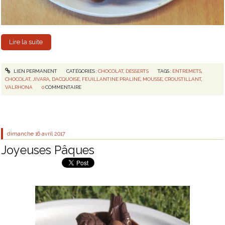
Lire la suite
LIEN PERMANENT
CATÉGORIES :
CHOCOLAT
,
DESSERTS
TAGS :
ENTREMETS
,
CHOCOLAT
,
JIVARA
,
DACQUOISE
,
FEUILLANTINE PRALINÉ
,
MOUSSE
,
CROUSTILLANT
,
VALRHONA
0
COMMENTAIRE
dimanche 16
avril 2017
Joyeuses Pâques