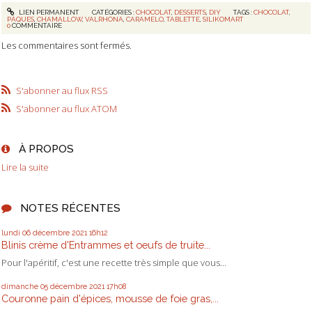
LIEN PERMANENT
CATÉGORIES :
CHOCOLAT
,
DESSERTS
,
DIY
TAGS :
CHOCOLAT
,
PÂQUES
,
CHAMALLOW
,
VALRHONA
,
CARAMELO
,
TABLETTE
,
SILIKOMART
0
COMMENTAIRE
Les commentaires sont fermés.
S'abonner au flux RSS
S'abonner au flux ATOM
À PROPOS
Lire la suite
NOTES RÉCENTES
lundi 06
décembre 2021
16h12
Blinis crème d'Entrammes et oeufs de truite...
Pour l'apéritif, c'est une recette très simple que vous...
dimanche 05
décembre 2021
17h08
Couronne pain d'épices, mousse de foie gras,...