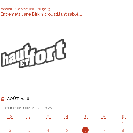
samedi 22
septembre 2018
15h05
Entremets Jane Birkin croustillant sablé,...
AOÛT 2026
Calendrier des notes en Août 2026
D
L
M
M
J
V
S
1
2
3
4
5
6
7
8