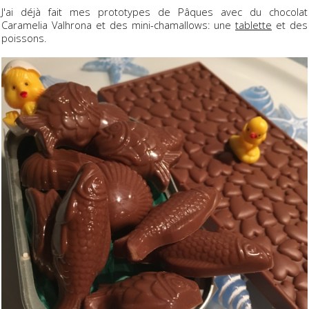
J'ai déjà fait mes prototypes de Pâques avec du chocolat
Caramelia Valhrona et des mini-chamallows: une
tablette
et des
poissons.