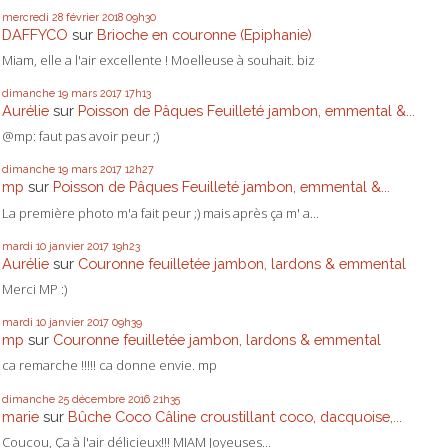
mercredi 28
février 2018
09h30
DAFFYCO
sur
Brioche en couronne (Epiphanie)
Miam, elle a l'air excellente ! Moelleuse à souhait. biz
dimanche 19
mars 2017
17h13
Aurélie
sur
Poisson de Pâques Feuilleté jambon, emmental &...
@mp: faut pas avoir peur ;)
dimanche 19
mars 2017
12h27
mp
sur
Poisson de Pâques Feuilleté jambon, emmental &...
La première photo m'a fait peur ;) mais après ça m' a...
mardi 10
janvier 2017
19h23
Aurélie
sur
Couronne feuilletée jambon, lardons & emmental
Merci MP :)
mardi 10
janvier 2017
09h39
mp
sur
Couronne feuilletée jambon, lardons & emmental
ca remarche !!!!! ca donne envie. mp
dimanche 25
décembre 2016
21h35
marie
sur
Bûche Coco Câline croustillant coco, dacquoise,...
Coucou, Ça à l'air délicieux!!! MIAM Joyeuses...