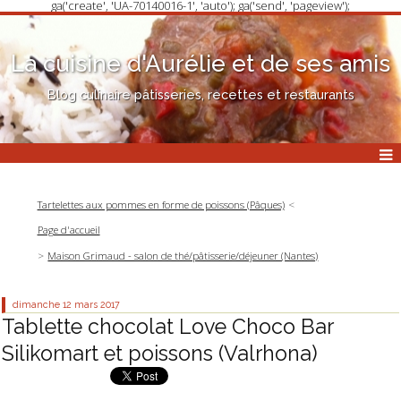
ga('create', 'UA-70140016-1', 'auto'); ga('send', 'pageview');
La cuisine d'Aurélie et de ses amis
Blog culinaire pâtisseries, recettes et restaurants
Tartelettes aux pommes en forme de poissons (Pâques)
Page d'accueil
Maison Grimaud - salon de thé/pâtisserie/déjeuner (Nantes)
dimanche 12
mars 2017
Tablette chocolat Love Choco Bar
Silikomart et poissons (Valrhona)