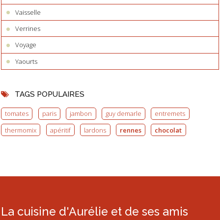
Vaisselle
Verrines
Voyage
Yaourts
TAGS POPULAIRES
tomates
paris
jambon
guy demarle
entremets
thermomix
apéritif
lardons
rennes
chocolat
La cuisine d'Aurélie et de ses amis