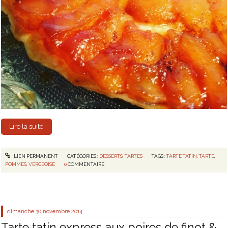
Lire la suite
LIEN PERMANENT
CATÉGORIES :
DESSERTS
,
TARTES
TAGS :
TARTE TATIN
,
TARTE
,
POMMES
,
VERGEOISE
0
COMMENTAIRE
dimanche 30
novembre 2014
Tarte tatin express aux poires de finot &