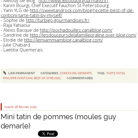
- Mélody de Blog :
http://
www.leboudoirgourmand.fr/
- Karim Bourgi, Chef Executif Fauchon St Petersbourg
- Yann YLG de
http://sweetandrock.com/
blog/
recette-best-of-de-
conticin
i-tarte-tatin-by-myself/
- Sophie de
http://
turbigo-gourmandises.fr/
- Raja Yahiaoui
- Alexis Bacque de
http://
pochadouilles.canalblog.com
/
- Sandrine de
http://
lesdouceursdelafamilleprali
ne.over-blog.com/
- Elodie de
http://
lemiammiamblog.canalblog.co
m/
- Julie Chabard
- Laetitia Quemerais
LIEN PERMANENT
CATÉGORIES :
CONCOURS
,
DESSERTS
TAGS :
TARTE TATIN
,
PHILIPPE CONTICINI
,
BEST OF
,
STREUSEL
6
COMMENTAIRES
mardi 16
février 2010
Mini tatin de pommes (moules guy
demarle)