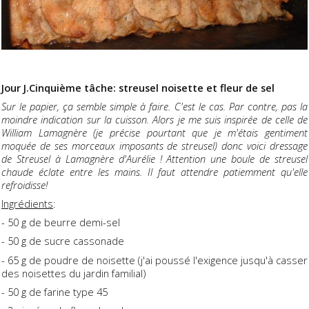
Jour J.Cinquième tâche: streusel noisette et fleur de sel
Sur le papier, ça semble simple à faire. C'est le cas. Par contre, pas la
moindre indication sur la cuisson. Alors je me suis inspirée de celle de
William Lamagnère (je précise pourtant que je m'étais gentiment
moquée de ses morceaux imposants de streusel) donc voici dressage
de Streusel à Lamagnère d'Aurélie ! Attention une boule de streusel
chaude éclate entre les mains. Il faut attendre patiemment qu'elle
refroidisse!
Ingrédients
:
- 50 g de beurre demi-sel
- 50 g de sucre cassonade
- 65 g de poudre de noisette (j'ai poussé l'exigence jusqu'à casser
des noisettes du jardin familial)
- 50 g de farine type 45