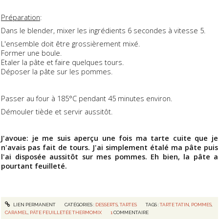
Préparation
:
Dans le blender, mixer les ingrédients 6 secondes à vitesse 5.
L'ensemble doit être grossièrement mixé.
Former une boule.
Etaler la pâte et faire quelques tours.
Déposer la pâte sur les pommes.
Passer au four à 185°C pendant 45 minutes environ.
Démouler tiède et servir aussitôt.
J'avoue: je me suis aperçu une fois ma tarte cuite que je
n'avais pas fait de tours. J'ai simplement étalé ma pâte puis
l'ai disposée aussitôt sur mes pommes.
Eh bien, la pâte a
pourtant feuilleté.
LIEN PERMANENT
CATÉGORIES :
DESSERTS
,
TARTES
TAGS :
TARTE TATIN
,
POMMES
,
CARAMEL
,
PÂTE FEUILLETÉE THERMOMIX
1
COMMENTAIRE