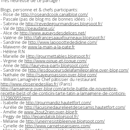
Très heureuse de ce partage !
Blogs, personne et & chefs participants:
- Rose de
http://
roseandcook.canalblog.com/
- Pascale (pas de blog ms de bonnes idées :-) )
- Sabrina de
http://
revedegourmandises.blogspot
.fr/
- Val de
http://peaudane.us/
- Alice de
http://
www.aupaysdesdelices.net/
- Valérie de
http://
lafrancesaauxfourneaux.blog
spot.fr/
- Sandrine de
http://
www.lapopottededidine.com/
- Maïwenn de
www.la-main-a-la-pate.fr
- Hélène R.N
- Marielle de
Http://
gourmettables.blogspot.fr/
- Virginie de
http://
www.pique-et-toque.com/
- Anne de
http://
lauryeva-party.blogspot.com
/
- Sandrine de
http://
lesdouceursdelafamilleprali
ne.over-blog.com/
- Nathalie de
http://
saveurpassion.over-blog.com
/
- William Lamagnière Chef pâtissier du restaurant
http://
www.closeriedeslilas.fr/
(Paris)
http://
lamagnere.over-blog.com/
article-battle-de-novembre-
recette-best-of-de-contici
ni-tarte-tatin-a-lamagnere
-de-conticini-
112960955.ht
ml
- Isabelle de
http://
gourmandiz.hautetfort.com/
- Aurélie de
http://
lacuisinedaurelieetdesesami
s.hautetfort.com/
- Amélie de
www.2tout2rien.over-blog.f
r
- Peggy de
http://
lepandatok.blogspot.fr/
- Mélanie de
http://
uneirresistibleenvie.blogsp
ot.com/
- Cyrielle de
http://
www.carnetsparisiens.com/