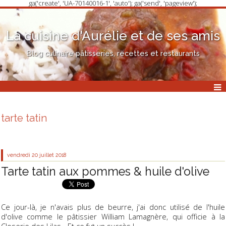
ga('create', 'UA-70140016-1', 'auto'); ga('send', 'pageview');
La cuisine d'Aurélie et de ses amis
Blog culinaire pâtisseries, recettes et restaurants
tarte tatin
vendredi 20
juillet 2018
Tarte tatin aux pommes & huile d'olive
Ce jour-là, je n'avais plus de beurre, j'ai donc utilisé de l'huile
d'olive comme le pâtissier William Lamagnère, qui officie à la