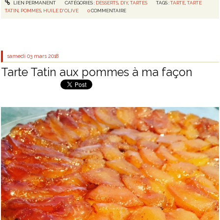
LIEN PERMANENT
CATÉGORIES :
DESSERTS
,
DIY
,
TARTES
TAGS :
TARTE
,
TARTE
TATIN
,
POMMES
,
HUILE D'OLIVE
0
COMMENTAIRE
samedi 03
mars 2018
Tarte Tatin aux pommes à ma façon