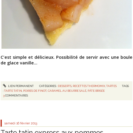
C'est simple et délicieux
. Possibilité de servir avec une boule
de glace vanille...
LIEN PERMANENT
CATÉGORIES :
DESSERTS
,
RECETTES THERMOMIX
,
TARTES
TAGS
:
TARTE TATIN
,
POIRES DE FINOT
,
CARAMEL AU BEURRE SALÉ
,
PÂTE BRISÉE
3
COMMENTAIRES
samedi 16
février 2013
Tarte tatin express aux pommes