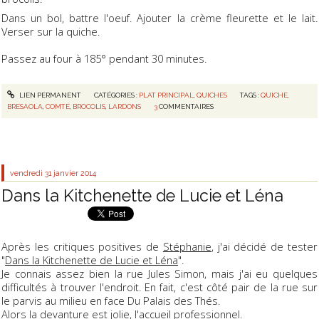
Dans un bol, battre l'oeuf. Ajouter la crème fleurette et le lait.
Verser sur la quiche.
Passez au four à 185° pendant 30 minutes.
LIEN PERMANENT
CATÉGORIES :
PLAT PRINCIPAL
,
QUICHES
TAGS :
QUICHE
,
BRESAOLA
,
COMTÉ
,
BROCOLIS
,
LARDONS
3
COMMENTAIRES
vendredi 31
janvier 2014
Dans la Kitchenette de Lucie et Léna
Après les critiques positives de
Stéphanie
, j'ai décidé de tester
"
Dans la Kitchenette de Lucie et Léna
".
Je connais assez bien la rue Jules Simon, mais j'ai eu quelques
difficultés à trouver l'endroit. En fait, c'est côté pair de la rue sur
le parvis au milieu en face Du Palais des Thés.
Alors la devanture est jolie, l'accueil professionnel.