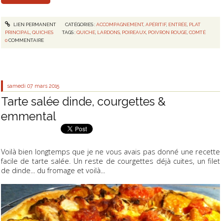
LIEN PERMANENT
CATÉGORIES :
ACCOMPAGNEMENT
,
APÉRITIF
,
ENTRÉE
,
PLAT
PRINCIPAL
,
QUICHES
TAGS :
QUICHE
,
LARDONS
,
POIREAUX
,
POIVRON ROUGE
,
COMTÉ
0
COMMENTAIRE
samedi 07
mars 2015
Tarte salée dinde, courgettes &
emmental
Voilà bien longtemps que je ne vous avais pas donné une recette
facile de tarte salée. Un reste de courgettes déjà cuites, un filet
de dinde... du fromage et voilà...