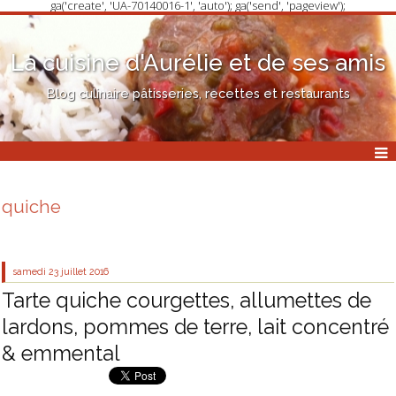
ga('create', 'UA-70140016-1', 'auto'); ga('send', 'pageview');
La cuisine d'Aurélie et de ses amis
Blog culinaire pâtisseries, recettes et restaurants
quiche
samedi 23
juillet 2016
Tarte quiche courgettes, allumettes de
lardons, pommes de terre, lait concentré
& emmental