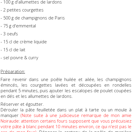
- 100 g d'allumettes de lardons
- 2 petites courgettes
- 500 g de champignons de Paris
- 75 g d'emmental
- 3 oeufs
- 15 cl de crème liquide
- 15 cl de lait
- sel poivre & curry
Préparation:
Faire revenir dans une poêle huilée et ailée, les champignons
émincés, les courgettes lavées et découpées en rondelles
pendant 5 minutes, puis ajouter les escalopes de poulet coupées
en dés et les allumettes de lardons.
Réserver et égoutter.
Dérouler la pâte feuilletée dans un plat à tarte ou un moule à
manquer
(Note suite à une judicieuse remarque de mon amie
Noiraude: attention certains fours supposent que vous précuisiez
votre pâte à blanc pendant 10 minutes environ, ce qui n'est pas le
cas de mon four)
. Déposer le contenu de la poêle de manière