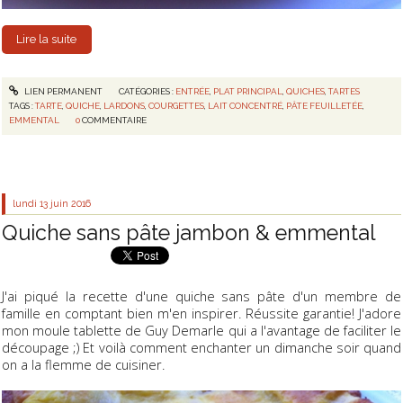
Lire la suite
LIEN PERMANENT
CATÉGORIES :
ENTRÉE
,
PLAT PRINCIPAL
,
QUICHES
,
TARTES
TAGS :
TARTE
,
QUICHE
,
LARDONS
,
COURGETTES
,
LAIT CONCENTRÉ
,
PÂTE FEUILLETÉE
,
EMMENTAL
0
COMMENTAIRE
lundi 13
juin 2016
Quiche sans pâte jambon & emmental
J'ai piqué la recette d'une quiche sans pâte d'un membre de
famille en comptant bien m'en inspirer. Réussite garantie! J'adore
mon moule tablette de Guy Demarle qui a l'avantage de faciliter le
découpage ;) Et voilà comment enchanter un dimanche soir quand
on a la flemme de cuisiner.