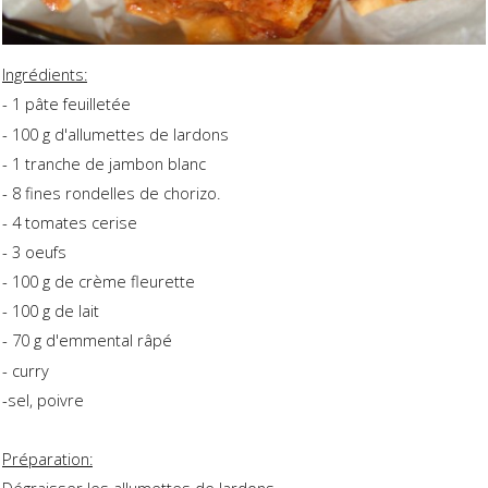
Ingrédients:
- 1 pâte feuilletée
- 100 g d'allumettes de lardons
- 1 tranche de jambon blanc
- 8 fines rondelles de chorizo.
- 4 tomates cerise
- 3 oeufs
- 100 g de crème fleurette
- 100 g de lait
- 70 g d'emmental râpé
- curry
-sel, poivre
Préparation: