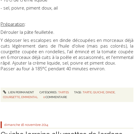
- sel, poivre, piment doux, ail
Préparation
:
Dérouler la pâte feuilletée.
Y déposer les escalopes en dinde découpées en morceaux déjà
cuits légèrement dans de l'huile d'olive (mais pas colorés), la
courgette coupée en rondelles, l'ail émincé et la tomate coupée
en 6 morceaux déjà cuits à la poêle et assaisonnés, et l'emmental
râpé. Ajouter la crème liquide, sel, poivre et piment doux.
Passer au four à 185°C pendant 40 minutes environ.
LIEN PERMANENT
CATÉGORIES :
TARTES
TAGS :
TARTE
,
QUICHE
,
DINDE
,
COURGETTE
,
EMMENTAL
0
COMMENTAIRE
dimanche 16
novembre 2014