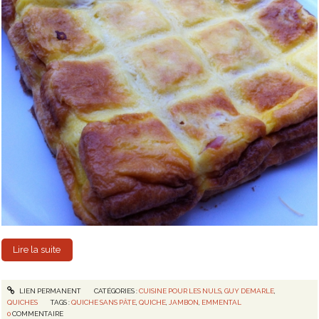
Lire la suite
LIEN PERMANENT
CATÉGORIES :
CUISINE POUR LES NULS
,
GUY DEMARLE
,
QUICHES
TAGS :
QUICHE SANS PÂTE
,
QUICHE
,
JAMBON
,
EMMENTAL
0
COMMENTAIRE