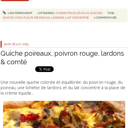
LIEN PERMANENT
CATÉGORIES :
CUISINE POUR LES NULS
,
QUICHES
TAGS :
QUICHE
,
CHOU FLEUR
,
PRUNEAUX
,
LARDONS
,
LAIT CONCENTRÉ
0
COMMENTAIRE
jeudi 18
juin 2015
Quiche poireaux, poivron rouge, lardons
& comté
Une nouvelle quiche colorée et équilibrée: du poivron rouge, du
poireau, une lichette de lardons et du lait concentré à la place de
la crème liquide...