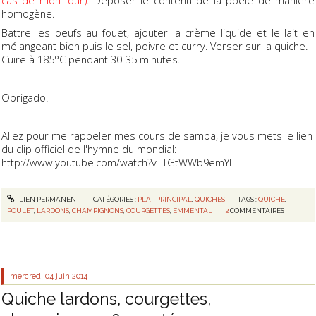
homogène.
Battre les oeufs au fouet, ajouter la crème liquide et le lait en
mélangeant bien puis le sel, poivre et curry. Verser sur la quiche.
Cuire à 185°C pendant 30-35 minutes.
Obrigado!
Allez pour me rappeler mes cours de samba, je vous mets le lien
du
clip officiel
de l'hymne du mondial:
http://www.youtube.com/watch?v=TGtWWb9emYI
LIEN PERMANENT
CATÉGORIES :
PLAT PRINCIPAL
,
QUICHES
TAGS :
QUICHE
,
POULET
,
LARDONS
,
CHAMPIGNONS
,
COURGETTES
,
EMMENTAL
2
COMMENTAIRES
mercredi 04
juin 2014
Quiche lardons, courgettes,