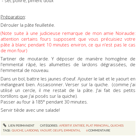
- sel, poivre, piment doux
Préparation
:
Dérouler la pâte feuilletée.
(Note suite à une judicieuse remarque de mon amie Noiraude:
attention certains fours supposent que vous précuisiez votre
pâte à blanc pendant 10 minutes environ, ce qui n'est pas le cas
de mon four)
Tartiner de moutarde. Y déposer de manière homogène de
l'emmental râpé, les allumettes de lardons dégraissées, de
l'emmental de nouveau.
Dans un bol, battre les jaunes d'oeuf. Ajouter le lait et le yaourt en
mélangeant bien. Assaisonner. Verser sur la quiche. (comme j'ai
utilisé un cercle, il me restait de la pâte. J'ai fait des petits
tortillons que j'ai posés sur la quiche).
Passer au four à 185° pendant 30 minutes.
Servir tiède avec une salade!
LIEN PERMANENT
CATÉGORIES :
APÉRITIF
,
ENTRÉE
,
PLAT PRINCIPAL
,
QUICHES
TAGS :
QUICHE
,
LARDONS
,
YAOURT
,
OEUFS
,
EMMENTAL
0
COMMENTAIRE