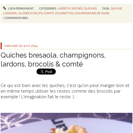
LIEN PERMANENT
CATÉGORIES :
APÉRITIF
,
ENTRÉE
,
QUICHES
TAGS :
QUICHE
,
LARDONS
,
JAUNES D'OEUFS
,
COMTÉ
,
COURGETTES
,
CHAMPIGNONS DE PARIS
2
COMMENTAIRES
mercredi 02
avril 2014
Quiches bresaola, champignons,
lardons, brocolis & comté
Ce qui est bien avec les quiches, c'est qu'on peut manger bon et
en même temps utiliser les restes comme des brocolis par
exemple ! L'imagination fait le reste :)