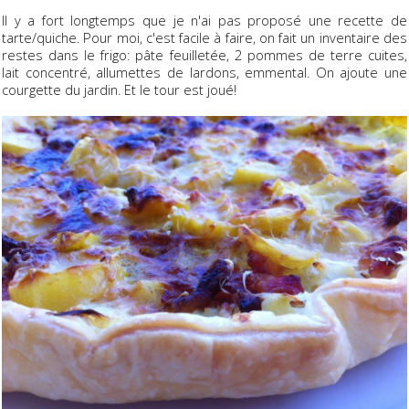
Il y a fort longtemps que je n'ai pas proposé une recette de
tarte/quiche. Pour moi, c'est facile à faire, on fait un inventaire des
restes dans le frigo: pâte feuilletée, 2 pommes de terre cuites,
lait concentré, allumettes de lardons, emmental. On ajoute une
courgette du jardin. Et le tour est joué!