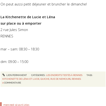
On peut aussi petit déjeuner et bruncher le dimanche!
La Kitchenette de Lucie et Léna
sur place ou à emporter
2 rue Jules Simon
RENNES
mar – sam: 08:30 – 18:30
dim: 09:00 – 15:00
LIEN PERMANENT
CATÉGORIES :
LES ENDROITS TESTÉS À RENNES
TAGS :
KITCHENETTE DE LÉNA ET LUCIE
,
QUICHE
,
RUE DE NEMOURS
,
RENNES
0
COMMENTAIRE
mercredi 10
avril 2013