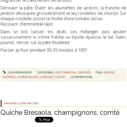
Dégraisser les allumettes de lardons.
Dérouler la pâte. Étaler les allumettes de lardons, la tranche de
jambon découpée grossièrement et les rondelles de chorizo. Sur
chaque rondelle, posez la moitié d'une tomate cerise.
Recouvrir d'emmental râpé.
Dans un bol, casser les œufs. Les mélanger puis ajouter
successivement la crème fraîche ou liquide épaisse, le lait. Saler,
poivrer. Verser sur la pâte feuilletée.
Passer au four pendant 30-35 minutes à 185°.
LIEN PERMANENT
CATÉGORIES :
PLAT PRINCIPAL
,
QUICHES
TAGS :
QUICHE
,
CHORIZO
,
JAMBON BLANC
,
LARDONS
,
TOMATE
0
COMMENTAIRE
vendredi 24
février 2012
Quiche Bresaola, champignons, comté