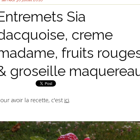
Entremets Sia
dacquoise, creme
madame, fruits rouge
& groseille maquerea
our avoir la recette, c'est
ici
.