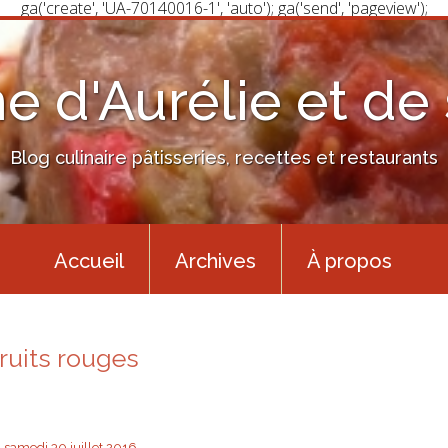
ga('create', 'UA-70140016-1', 'auto'); ga('send', 'pageview');
ne d'Aurélie et de
Blog culinaire pâtisseries, recettes et restaurants
Accueil
Archives
À propos
fruits rouges
samedi 30
juillet 2016