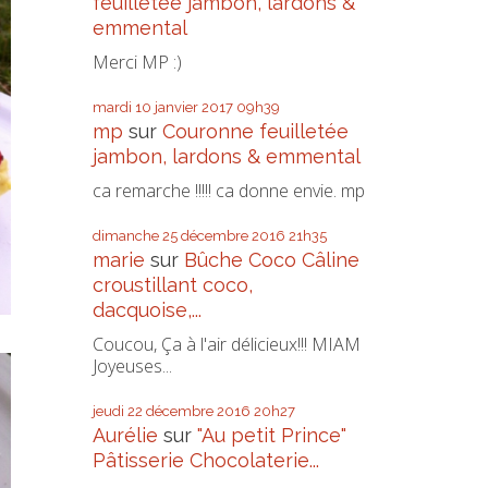
feuilletée jambon, lardons &
emmental
Merci MP :)
mardi 10
janvier 2017
09h39
mp
sur
Couronne feuilletée
jambon, lardons & emmental
ca remarche !!!!! ca donne envie. mp
dimanche 25
décembre 2016
21h35
marie
sur
Bûche Coco Câline
croustillant coco,
dacquoise,...
Coucou, Ça à l'air délicieux!!! MIAM
Joyeuses...
jeudi 22
décembre 2016
20h27
Aurélie
sur
"Au petit Prince"
Pâtisserie Chocolaterie...